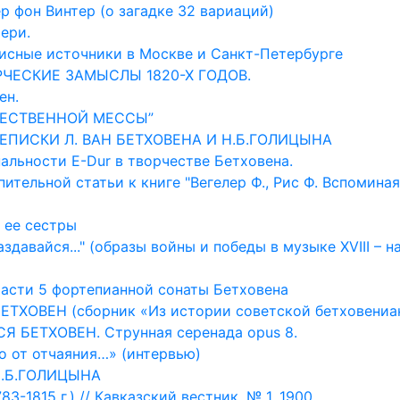
р фон Винтер (о загадке 32 вариаций)
ери.
писные источники в Москве и Санкт-Петербурге
ОРЧЕСКИЕ ЗАМЫСЛЫ 1820-Х ГОДОВ.
ен.
РЖЕСТВЕННОЙ МЕССЫ”
РЕПИСКИ Л. ВАН БЕТХОВЕНА И Н.Б.ГОЛИЦЫНА
альности E-Dur в творчестве Бетховена.
ительной статьи к книге "Вегелер Ф., Рис Ф. Вспоминая
и ее сестры
здавайся..." (образы войны и победы в музыке XVIII – н
части 5 фортепианной сонаты Бетховена
ЕТХОВЕН (сборник «Из истории советской бетховениа
БЕТХОВЕН. Струнная серенада opus 8.
о от отчаяния…» (интервью)
Н.Б.ГОЛИЦЫНА
3-1815 г.) // Кавказский вестник, № 1. 1900