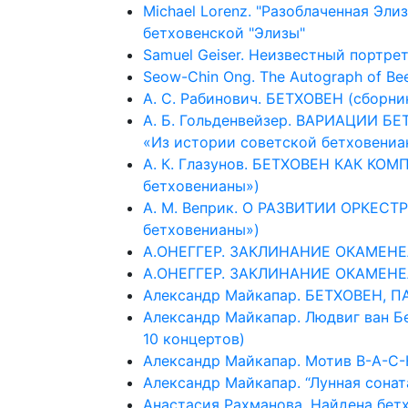
Michael Lorenz. "Разоблаченная Эли
бетховенской "Элизы"
Samuel Geiser. Неизвестный портре
Seow-Chin Ong. The Autograph of Beet
А. С. Рабинович. БЕТХОВЕН (сборни
А. Б. Гольденвейзер. ВАРИАЦИИ Б
«Из истории советской бетховениа
А. К. Глазунов. БЕТХОВЕН КАК КО
бетховенианы»)
А. М. Веприк. О РАЗВИТИИ ОРКЕСТ
бетховенианы»)
А.ОНЕГГЕР. ЗАКЛИНАНИЕ ОКАМЕНЕ
А.ОНЕГГЕР. ЗАКЛИНАНИЕ ОКАМЕН
Александр Майкапар. БЕТХОВЕН, П
Александр Майкапар. Людвиг ван Б
10 концертов)
Александр Майкапар. Мотив B-A-C-
Александр Майкапар. “Лунная сонат
Анастасия Рахманова. Найдена бет