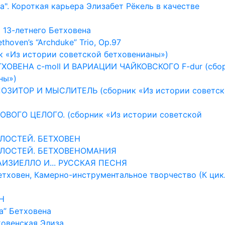
за". Короткая карьера Элизабет Рёкель в качестве
т 13-летнего Бетховена
hoven’s “Archduke” Trio, Op.97
к «Из истории советской бетховенианы»)
ЕТХОВЕНА c-moll И ВАРИАЦИИ ЧАЙКОВСКОГО F-dur (сбо
ны»)
МПОЗИТОР И МЫСЛИТЕЛЬ (сборник «Из истории советс
РОВОГО ЦЕЛОГО. (сборник «Из истории советской
ЛОСТЕЙ. БЕТХОВЕН
ЕЛОСТЕЙ. БЕТХОВЕНОМАНИЯ
АИЗИЕЛЛО И... РУССКАЯ ПЕСНЯ
етховен, Камерно-инструментальное творчество (К цик
H
а” Бетховена
ховенская Элиза