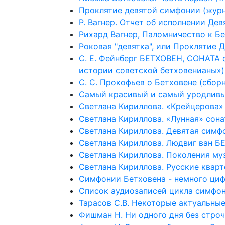
Проклятие девятой симфонии (журна
Р. Вагнер. Отчет об исполнении Де
Рихард Вагнер, Паломничество к Б
Роковая "девятка", или Проклятие 
С. Е. Фейнберг БЕТХОВЕН, СОНАТА о
истории советской бетховенианы»)
С. С. Прокофьев о Бетховене (сбор
Самый красивый и самый уродливы
Светлана Кириллова. «Крейцерова»
Светлана Кириллова. «Лунная» сона
Светлана Кириллова. Девятая симф
Светлана Кириллова. Людвиг ван Б
Светлана Кириллова. Поколения му
Светлана Кириллова. Русские квар
Симфонии Бетховена - немного ци
Список аудиозаписей цикла симфо
Тарасов С.В. Некоторые актуальны
Фишман Н. Ни одного дня без строч