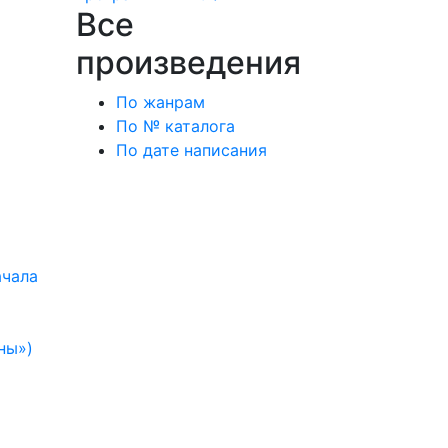
Все
произведения
По жанрам
По № каталога
По дате написания
ачала
ны»)