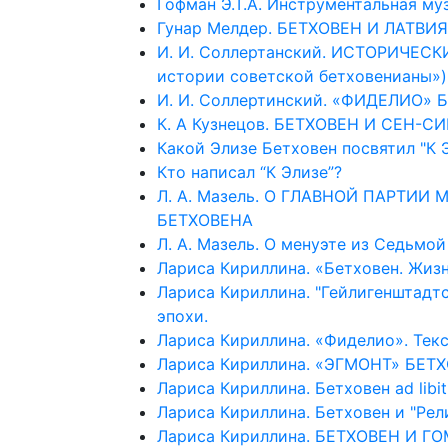
Гофман Э.Т.А. Инструментальная му
Гунар Мелдер. БЕТХОВЕН И ЛАТВИЯ 
И. И. Соллертанский. ИСТОРИЧЕ
истории советской бетховенианы»)
И. И. Соллертинский. «ФИДЕЛИО» Б
К. А Кузнецов. БЕТХОВЕН И СЕН-СИ
Какой Элизе Бетховен посвятил "К 
Кто написал “К Элизе”?
Л. А. Мазель. О ГЛАВНОЙ ПАРТИИ 
БЕТХОВЕНА
Л. А. Мазель. О менуэте из Седьмо
Лариса Кириллина. «Бетховен. Жизн
Лариса Кириллина. "Гейлигенштадт
эпохи.
Лариса Кириллина. «Фиделио». Тек
Лариса Кириллина. «ЭГМОНТ» БЕТ
Лариса Кириллина. Бетховен ad libi
Лариса Кириллина. Бетховен и "Рел
Лариса Кириллина. БЕТХОВЕН И Г