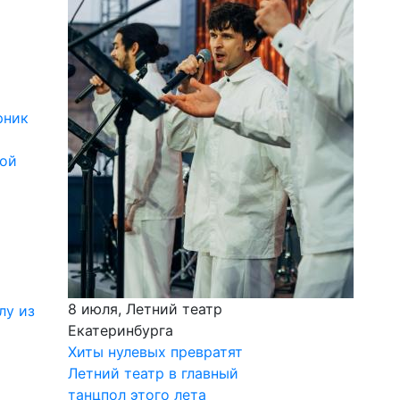
рник
кой
8 июля, Летний театр
лу из
Екатеринбурга
Хиты нулевых превратят
Летний театр в главный
танцпол этого лета