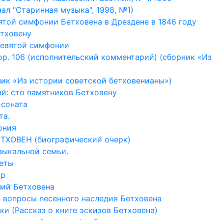
л "Старинная музыка", 1998, №1)
вятой симфонии Бетховена в Дрездене в 1846 году
етховену
Девятой симфонии
р. 106 (исполнительский комментарий) (сборник «Из
ник «Из истории советской бетховенианы»)
й: сто памятников Бетховену
 соната
та.
ония
ЕТХОВЕН (биографический очерк)
зыкальной семьи.
теты
фр
ний Бетховена
е вопросы песенного наследия Бетховена
ки (Рассказ о книге эскизов Бетховена)