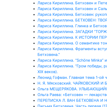
Лариса Кириллина. Бетховен и Пете
Лариса Кириллина. Бетховен и Саль
Лариса Кириллина. Бетховен: руко
Лариса Кириллина. БЕТХОВЕН: ТВ
Лариса Кириллина. Глинка и Бетхов
Лариса Кириллина. ЗАГАДКИ “ТО
Лариса Кириллина. К ИСТОРИИ ПЕ
Лариса Кириллина. О семантике тон
Лариса Кириллина. Фрагменты вступ
Бетховена."
Лариса Кириллина. “Schöne Minka” 
Лариса Кириллина. “Гром победы, ра
XIX веков).
Леонид Гофман. Главная тема 1-ой 
Н. Я. Мясковский. ЧАЙКОВСКИЙ И Б
Ольга МЕЩЕРЯКОВА. УЛЫБАЮЩИЙСЯ 
Ольга Раева: «Бетховен — лекарств
ПЕРЕПИСКА Л. ВАН БЕТХОВЕНА И 
Письма Бетховена. Часть первая (178