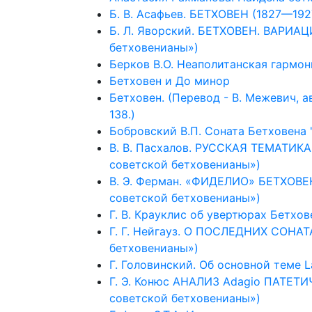
Б. В. Асафьев. БЕТХОВЕН (1827—192
Б. Л. Яворский. БЕТХОВЕН. ВАРИА
бетховенианы»)
Берков В.О. Неаполитанская гармон
Бетховен и До минор
Бетховен. (Перевод - В. Межевич, авто
138.)
Бобровский В.П. Соната Бетховена "Q
В. В. Пасхалов. РУССКАЯ ТЕМАТИК
советской бетховенианы»)
В. Э. Ферман. «ФИДЕЛИО» БЕТХОВЕ
советской бетховенианы»)
Г. В. Крауклис об увертюрах Бетхов
Г. Г. Нейгауз. О ПОСЛЕДНИХ СОНАТ
бетховенианы»)
Г. Головинский. Об основной теме L
Г. Э. Конюс АНАЛИЗ Adagio ПАТЕТ
советской бетховенианы»)