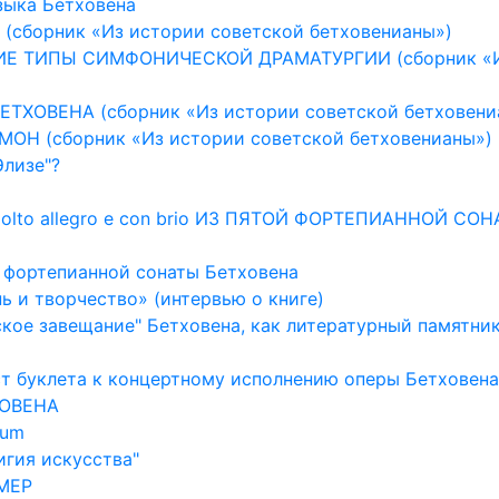
зыка Бетховена
(сборник «Из истории советской бетховенианы»)
СКИЕ ТИПЫ СИМФОНИЧЕСКОЙ ДРАМАТУРГИИ (сборник «
ЕТХОВЕНА (сборник «Из истории советской бетховени
МОН (сборник «Из истории советской бетховенианы»)
Элизе"?
Molto allegro e con brio ИЗ ПЯТОЙ ФОРТЕПИАННОЙ СО
й фортепианной сонаты Бетховена
ь и творчество» (интервью о книге)
ское завещание" Бетховена, как литературный памятни
ст буклета к концертному исполнению оперы Бетховена
ХОВЕНА
tum
игия искусства"
ОМЕР