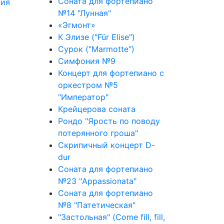
Соната для фортепиано
пия
№14 "Лунная"
«Эгмонт»
К Элизе ("Für Elise")
Сурок ("Marmotte")
Симфония №9
Концерт для фортепиано с
оркестром №5
"Император"
Крейцерова соната
Рондо "Ярость по поводу
потерянного гроша"
Скрипичный концерт D-
dur
Соната для фортепиано
№23 "Appassionata"
Соната для фортепиано
№8 "Патетическая"
"Застольная" (Come fill, fill,