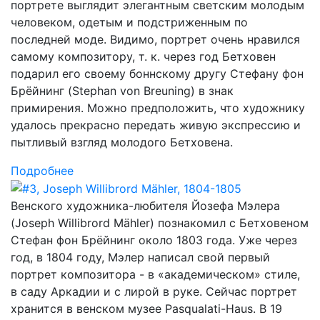
портрете выглядит элегантным светским молодым
человеком, одетым и подстриженным по
последней моде. Видимо, портрет очень нравился
самому композитору, т. к. через год Бетховен
подарил его своему боннскому другу Стефану фон
Брёйнинг (Stephan von Breuning) в знак
примирения. Можно предположить, что художнику
удалось прекрасно передать живую экспрессию и
пытливый взгляд молодого Бетховена.
Подробнее
Венского художника-любителя Йозефа Мэлера
(Joseph Willibrord Mähler) познакомил с Бетховеном
Стефан фон Брёйнинг около 1803 года. Уже через
год, в 1804 году, Мэлер написал свой первый
портрет композитора - в «академическом» стиле,
в саду Аркадии и с лирой в руке. Сейчас портрет
хранится в венском музее Pasqualati-Haus. В 19