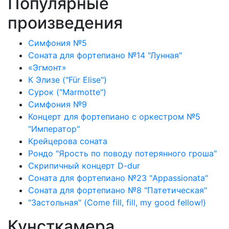
Популярные
произведения
Симфония №5
Соната для фортепиано №14 "Лунная"
«Эгмонт»
К Элизе ("Für Elise")
Сурок ("Marmotte")
Симфония №9
Концерт для фортепиано с оркестром №5
"Император"
Крейцерова соната
Рондо "Ярость по поводу потерянного гроша"
Скрипичный концерт D-dur
Соната для фортепиано №23 "Appassionata"
Соната для фортепиано №8 "Патетическая"
"Застольная" (Come fill, fill, my good fellow!)
Кунсткамера