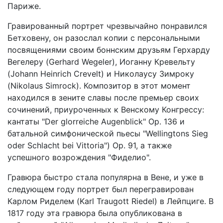
Париже.
Гравированный портрет чрезвычайно понравился
Бетховену, он разослал копии с персональными
посвящениями своим боннским друзьям Герхарду
Вегелеру (Gerhard Wegeler), Иоганну Кревельту
(Johann Heinrich Crevelt) и Николаусу Зимроку
(Nikolaus Simrock). Композитор в этот момент
находился в зените славы после премьер своих
сочинений, приуроченных к Венскому Конгрессу:
кантаты "Der glorreiche Augenblick" Op. 136 и
батальной симфонической пьесы "Wellingtons Sieg
oder Schlacht bei Vittoria") Op. 91, а также
успешного возрождения "Фиделио".
Гравюра быстро стала популярна в Вене, и уже в
следующем году портрет был перегравирован
Карлом Риделем (Karl Traugott Riedel) в Лейпциге. В
1817 году эта гравюра была опубликована в