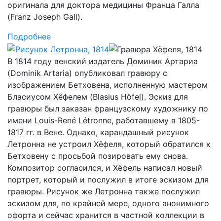
оригинала для доктора медицины Франца Галла
(Franz Joseph Gall).
Подробнее
В 1814 году венский издатель Доминик Артариа
(Dominik Artaria) опубликовал гравюру с
изображением Бетховена, исполненную мастером
Бласиусом Хёфелем (Blasius Höfel). Эскиз для
гравюры был заказан французскому художнику по
имени Louis-René Létronne, работавшему в 1805-
1817 гг. в Вене. Однако, карандашный рисунок
Летронна не устроил Хёфеля, который обратился к
Бетховену с просьбой позировать ему снова.
Композитор согласился, и Хёфель написал новый
портрет, который и послужил в итоге эскизом для
гравюры. Рисунок же Летронна также послужил
эскизом для, по крайней мере, одного анонимного
офорта и сейчас хранится в частной коллекции в