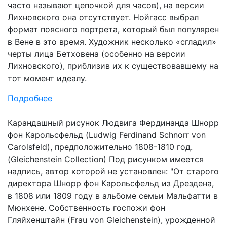
часто называют цепочкой для часов), на версии
Лихновского она отсутствует. Нойгасс выбрал
формат поясного портрета, который был популярен
в Вене в это время. Художник несколько «сгладил»
черты лица Бетховена (особенно на версии
Лихновского), приблизив их к существовавшему на
тот момент идеалу.
Подробнее
Карандашный рисунок Людвига Фердинанда Шнорр
фон Карольсфельд (Ludwig Ferdinand Schnorr von
Carolsfeld), предположительно 1808-1810 год.
(Gleichenstein Collection) Под рисунком имеется
надпись, автор которой не установлен: "От старого
директора Шнорр фон Карольсфельд из Дрездена,
в 1808 или 1809 году в альбоме семьи Мальфатти в
Мюнхене. Собственность госпожи фон
Гляйхенштайн (Frau von Gleichenstein), урожденной