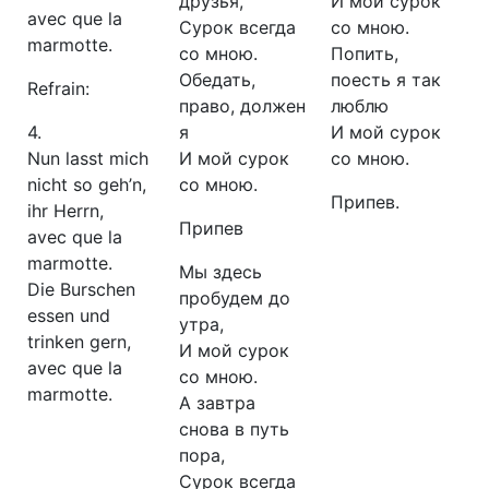
друзья,
И мой сурок
avec que la
Сурок всегда
со мною.
marmotte.
со мною.
Попить,
Обедать,
поесть я так
Refrain:
право, должен
люблю
4.
я
И мой сурок
Nun lasst mich
И мой сурок
со мною.
nicht so geh’n,
со мною.
Припев.
ihr Herrn,
Припев
avec que la
marmotte.
Мы здесь
Die Burschen
пробудем до
essen und
утра,
trinken gern,
И мой сурок
avec que la
со мною.
marmotte.
А завтра
снова в путь
пора,
Сурок всегда