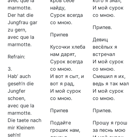
avec que la
кров себе
кого я знал,
marmotte.
найду,
И мой сурок
Der hat die
Сурок всегда
со мною.
Jungfrau gar
со мною.
Припев.
zu gern,
Припев
avec que la
Девиц
marmotte.
Кусочки хлеба
весёлых я
нам дарят,
встречал
Refrain:
Сурок всегда
И мой сурок
3.
со мною.
со мною.
Hab’ auch
И вот я сыт, и
Смешил я их,
geseh’n die
вот я рад,
ведь я так мал
Jungfer
И мой сурок
И мой сурок
schoen,
со мною.
со мною.
avec que la
Припев
Припев.
marmotte.
Die taete nach
Подайте
Прошу я грош
mir Kleinem
грошик нам,
за песнь мою
seh’n!