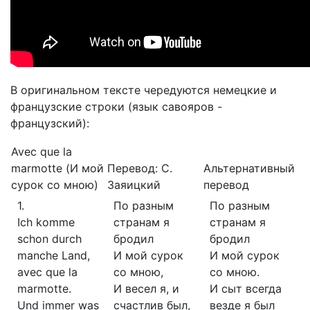
В оригинальном тексте чередуются немецкие и
французские строки (язык савояров -
французский):
Avec que la
marmotte (И мой
Перевод: С.
Альтернативный
сурок со мною)
Заяицкий
перевод
1.
По разным
По разным
Ich komme
странам я
странам я
schon durch
бродил
бродил
manche Land,
И мой сурок
И мой сурок
avec que la
со мною,
со мною.
marmotte.
И весел я, и
И сыт всегда
Und immer was
счастлив был,
везде я был