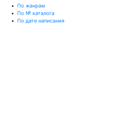
По жанрам
По № каталога
По дате написания