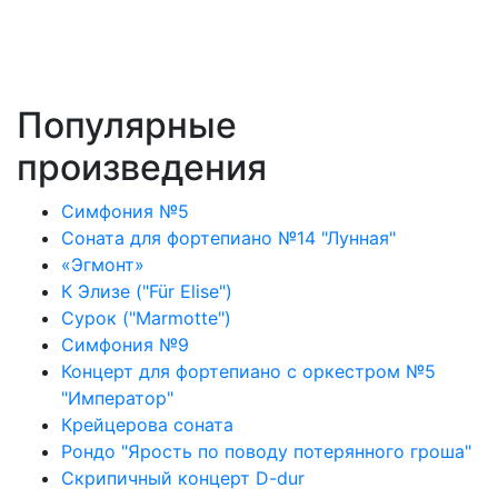
Популярные
произведения
Симфония №5
Соната для фортепиано №14 "Лунная"
«Эгмонт»
К Элизе ("Für Elise")
Сурок ("Marmotte")
Симфония №9
Концерт для фортепиано с оркестром №5
"Император"
Крейцерова соната
Рондо "Ярость по поводу потерянного гроша"
Скрипичный концерт D-dur