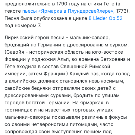
предположительно в 1790 году на стихи Гёте (в
тексте
пьесы «Ярмарка в Плундерсвейлере»
, 1773).
Песня была опубликована в цикле
8 Lieder Op.52
под номером 7.
Лирический герой песни - мальчик-савояр,
бродящий по Германии с дрессированным сурком.
(Савойя - историческая область на юго-востоке
Франции у подножия Альп, во времена Бетховена и
Гёте входила в состав Священной Римской
империи, затем Франции.) Каждый раз, когда голод
в альпийских долинах становился невыносимым,
савойские бедняки отправляли своих детей с
дрессированными сурками, бродить по улицам
городов богатой Германии. На ярмарках, в
гостиницах и на известных торговых улицах
мальчики-савояры показывали различные фокусы
со своими четвероногими питомцами, часто
сопровождая свои выступления пением под