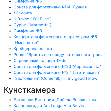
Симфония №5
Соната для фортепиано №14 "Лунная"
«Эгмонт»
К Элизе ("Für Elise")
Сурок ("Marmotte")
Симфония №9
Концерт для фортепиано с оркестром №5
"Император"
Крейцерова соната
Рондо "Ярость по поводу потерянного гроша"
Скрипичный концерт D-dur
Соната для фортепиано №23 "Appassionata"
Соната для фортепиано №8 "Патетическая"
"Застольная" (Come fill, fill, my good fellow!)
Кунсткамера
Битва при Виттории (Победа Веллингтона)
Канон-загадка Ars Longa Vita Brevis