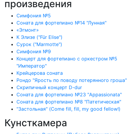
произведения
Симфония №5
Соната для фортепиано №14 "Лунная"
«Эгмонт»
К Элизе ("Für Elise")
Сурок ("Marmotte")
Симфония №9
Концерт для фортепиано с оркестром №5
"Император"
Крейцерова соната
Рондо "Ярость по поводу потерянного гроша"
Скрипичный концерт D-dur
Соната для фортепиано №23 "Appassionata"
Соната для фортепиано №8 "Патетическая"
"Застольная" (Come fill, fill, my good fellow!)
Кунсткамера