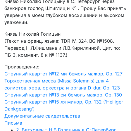
Князю Николаю Голицыну в С.Петербург через
o
банкиров господ Штиглиц и К
. Прошу Вас принять
уверения в моем глубоком восхищении и высоком
уважении.
Князь Николай Голицын
(Текст на франц. языке: TDR IV, 324. BG №1508.
Перевод Н.Л.Фишмана и Л.В.Кириллиной. Цит. по:
ПБ 3, коммент. 8 к № 1137.)
Произведение:
Струнный квартет №12 ми-бемоль мажор, Op. 127
Торжественная месса (Missa Solemnis) для 4
солистов, хора, оркестра и органа D-dur, Op. 123
Струнный квартет №13 си-бемоль мажор, Op. 130
Струнный квартет №15 ля минор, Op. 132 ('Heiliger
Dankgesang')
Документальные свидетельства
Письма
2. Бетховен – Н.Б.Голицыну в С-Петербург