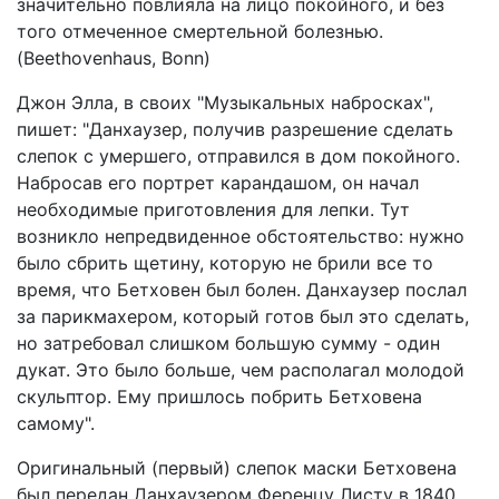
значительно повлияла на лицо покойного, и без
того отмеченное смертельной болезнью.
(Beethovenhaus, Bonn)
Джон Элла, в своих "Музыкальных набросках",
пишет: "Данхаузер, получив разрешение сделать
слепок с умершего, отправился в дом покойного.
Набросав его портрет карандашом, он начал
необходимые приготовления для лепки. Тут
возникло непредвиденное обстоятельство: нужно
было сбрить щетину, которую не брили все то
время, что Бетховен был болен. Данхаузер послал
за парикмахером, который готов был это сделать,
но затребовал слишком большую сумму - один
дукат. Это было больше, чем располагал молодой
скульптор. Ему пришлось побрить Бетховена
самому".
Оригинальный (первый) слепок маски Бетховена
был передан Данхаузером Ференцу Листу в 1840