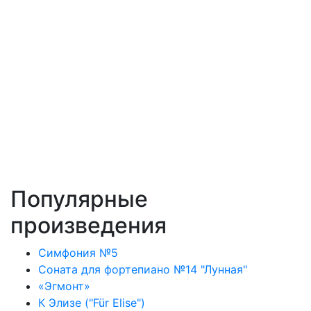
Популярные
произведения
Симфония №5
Соната для фортепиано №14 "Лунная"
«Эгмонт»
К Элизе ("Für Elise")