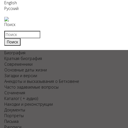
English
Русский
Поиск
Биография
Краткая биография
Современники
Основные даты жизни
Загадки и версии
Анекдоты и высказывания о Бетховене
Часто задаваемые вопросы
Сочинения
Каталог ( + аудио)
Находки и реконструкции
Документы
Портреты
Письма
Рукописи