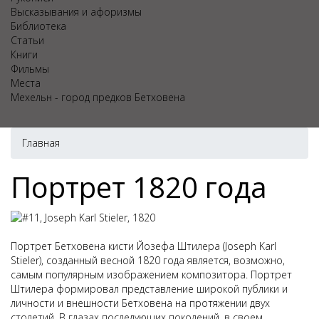
Высказывания и афоризмы
Библиотека
Статьи
Книги
Фильмы
Места
Мехельн - город предков Бетховена
Главная
Портрет 1820 года
Портрет Бетховена кисти Йозефа Штилера (Joseph Karl
Stieler), созданный весной 1820 года является, возможно,
самым популярным изображением композитора. Портрет
Штилера формировал представление широкой публики и
личности и внешности Бетховена на протяжении двух
столетий. В глазах последующих поколений, в своем