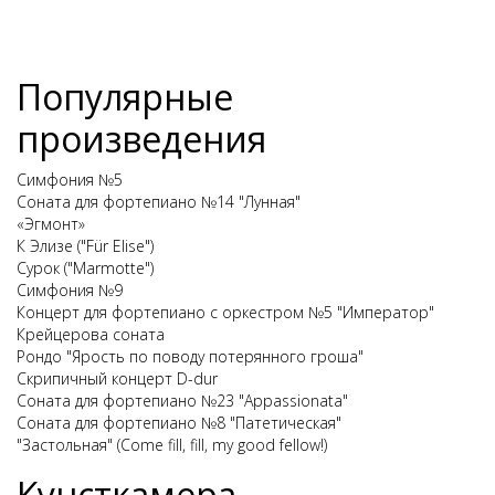
Популярные
произведения
Симфония №5
Соната для фортепиано №14 "Лунная"
«Эгмонт»
К Элизе ("Für Elise")
Сурок ("Marmotte")
Симфония №9
Концерт для фортепиано с оркестром №5 "Император"
Крейцерова соната
Рондо "Ярость по поводу потерянного гроша"
Скрипичный концерт D-dur
Соната для фортепиано №23 "Appassionata"
Соната для фортепиано №8 "Патетическая"
"Застольная" (Come fill, fill, my good fellow!)
Кунсткамера