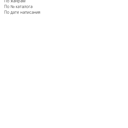
По жанрам
По № каталога
По дате написания