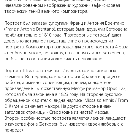
идеализированном изображении художник зафиксировал
творческий гений великого композитора.
Портрет был заказан супругами Франц и Антония Брентано
(Franz и Antonie Brentano), которые были друзьями Бетховена
приблизительно с 1810 года. "Разговорные тетради" дают
довольно детальное представление о происхождении
портрета. Композитор позировал для этого портрета 4 раза
- необычно много, поскольку, по словам самого Бетховена,
он был не в состоянии долго сидеть неподвижно.
Портрет Штилера отличают 2 важных композиционных
элемента. Во-первых, композитор изображен в процессе
работы, а именно, сочиняющим, причем, конкретное
произведение - «Торжественную Мессу» ре мажор Opus 123,
которая была закончена в 1823 году. На стороне рукописи,
обращенной к зрителю, видна надпись: Missa solemnis / From
D # (где # означает мажор). На другой стороне виден
заголовок страницы - Credo (одна из частей мессы).
Второй особенностью портрета является лесной ландшафт
в качестве фона (Бетховен был известен своей любовью к
природе).