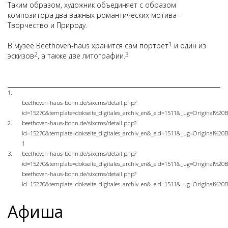
Таким образом, художник объединяет с образом
композитора два важных романтических мотива -
Творчество и Природу.
1
В музее Beethoven-haus хранится сам портрет
и один из
2
3
эскизов
, а также две литографии.
1.
beethoven-haus-bonn.de/sixcms/detail.php?
id=15270&template=dokseite_digitales_archiv_en&_eid=1511&_ug=Original%20
2.
beethoven-haus-bonn.de/sixcms/detail.php?
id=15270&template=dokseite_digitales_archiv_en&_eid=1511&_ug=Original%20
1
3.
beethoven-haus-bonn.de/sixcms/detail.php?
id=15270&template=dokseite_digitales_archiv_en&_eid=1511&_ug=Original%20
beethoven-haus-bonn.de/sixcms/detail.php?
id=15270&template=dokseite_digitales_archiv_en&_eid=1511&_ug=Original%20
Афиша