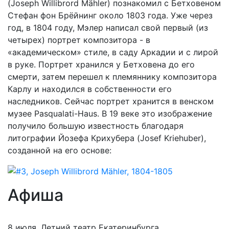
(Joseph Willibrord Mähler) познакомил с Бетховеном
Стефан фон Брёйнинг около 1803 года. Уже через
год, в 1804 году, Мэлер написал свой первый (из
четырех) портрет композитора - в
«академическом» стиле, в саду Аркадии и с лирой
в руке. Портрет хранился у Бетховена до его
смерти, затем перешел к племяннику композитора
Карлу и находился в собственности его
наследников. Сейчас портрет хранится в венском
музее Pasqualati-Haus. В 19 веке это изображение
получило большую известность благодаря
литографии Йозефа Крихубера (Josef Kriehuber),
созданной на его основе:
Афиша
8 июля, Летний театр Екатеринбурга