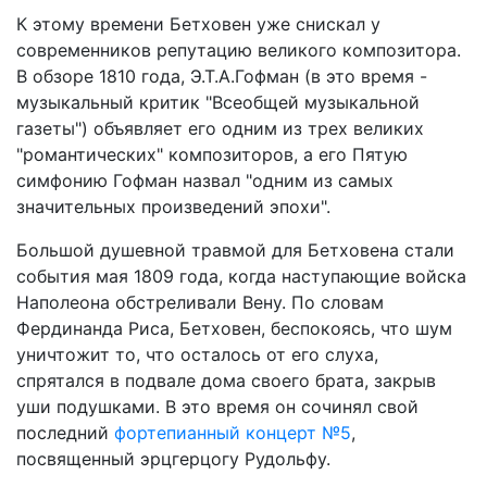
К этому времени Бетховен уже снискал у
современников репутацию великого композитора.
В обзоре 1810 года, Э.Т.А.Гофман (в это время -
музыкальный критик "Всеобщей музыкальной
газеты") объявляет его одним из трех великих
"романтических" композиторов, а его Пятую
симфонию Гофман назвал "одним из самых
значительных произведений эпохи".
Большой душевной травмой для Бетховена стали
события мая 1809 года, когда наступающие войска
Наполеона обстреливали Вену. По словам
Фердинанда Риса, Бетховен, беспокоясь, что шум
уничтожит то, что осталось от его слуха,
спрятался в подвале дома своего брата, закрыв
уши подушками. В это время он сочинял свой
последний
фортепианный концерт №5
,
посвященный эрцгерцогу Рудольфу.