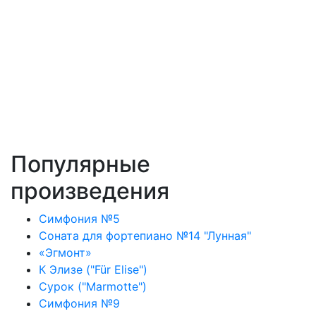
Популярные
произведения
Симфония №5
Соната для фортепиано №14 "Лунная"
«Эгмонт»
К Элизе ("Für Elise")
Сурок ("Marmotte")
Симфония №9