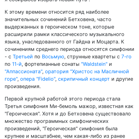
К этому времени относится ряд наиболее
значительных сочинений Бетховена, часто
выдержанных в героическом тоне, которые
расширили рамки классического музыкального
языка, унаследованного от Гайдна и Моцарта. К
сочинениям среднего периода относятся симфонии
- с
Третьей
по
Восьмую
, струнные квартеты с
7-го
по
11-й
, фортепианные сонаты
"Waldstein"
и
"Аппассионата"
,
оратория "Христос на Масличной
горе"
,
опера "Fidelio"
,
скрипичный концерт
и другие
произведения.
Первой крупной работой этого периода стала
Третья симфония Ми-бемоль мажор, известная как
"Героическая". Хотя и до Бетховена существовало
множество программных симфонических
произведений, "Героическая" симфония была
крупнее и масштабнее, чем какая-либо из ранее