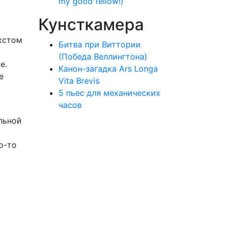
my good fellow!)
Кунсткамера
кстом
Битва при Виттории
(Победа Веллингтона)
е.
Канон-загадка Ars Longa
е
Vita Brevis
5 пьес для механических
часов
льной
о-то