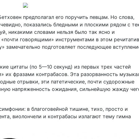
етховен предполагал его поручить певцам. Но слова,
чевидно, показались бледными и плоскими рядом с те
уй, никакими словами нельзя было так ясно и
о «почти говорящими» инструментами в этом речитатив
у» замечательно подготовляет последующее вступлени
ие цитаты (по 5—10 секунд) из первых трех частей
 их фразами контрабасов. Эта разорванность музыка
одные отрывки, эти патетические, почти судорожные
йную напряженность ожидания, сильнейшую жажду чег
симфонии: в благоговейной тишине, тихо, просто и
ента, виолончели и контрабасы излагают тему гимна