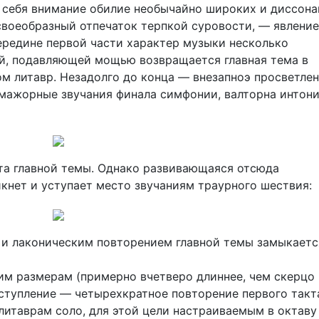
а себя внимание обилие необычайно широких и диссон
своеобразный отпечаток терпкой суровости, — явление
середине первой части характер музыки несколько
ной, подавляющей мощью возвращается главная тема в
м литавр. Незадолго до конца — внезапноэ просветлен
-мажорные звучания финала симфонии, валторна интон
та главной темы. Однако развивающаяся отсюда
кнет и уступает место звучаниям траурного шествия:
 и лаконическим повторением главной темы замыкаетс
оим размерам (примерно вчетверо длиннее, чем скерцо 
вступление — четырехкратное повторение первого такт
литаврам соло, для этой цели настраиваемым в октаву