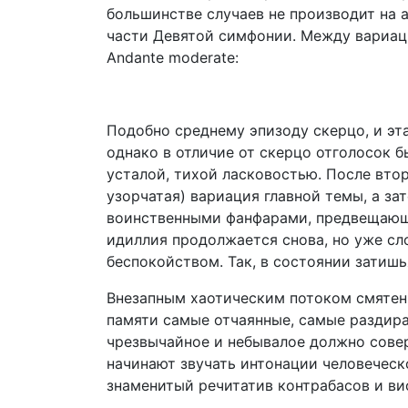
большинстве случаев не производит на 
части Девятой симфонии. Между вариац
Andante moderate:
Подобно среднему эпизоду скерцо, и эт
однако в отличие от скерцо отголосок б
усталой, тихой ласковостью. После вто
узорчатая) вариация главной темы, а з
воинственными фанфарами, предвещающ
идиллия продолжается снова, но уже с
беспокойством. Так, в состоянии затишь
Внезапным хаотическим потоком смятенн
памяти самые отчаянные, самые раздира
чрезвычайное и небывалое должно совер
начинают звучать интонации человеческой
знаменитый речитатив контрабасов и ви