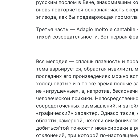
русским послом в Вене, знакомившим к
вновь повторяется основная: часть скер
эпизода, как бы предваряющая громогла
Третья часть — Adagio molto e cantabil
тихой созерцательности. Вот первая фр
Вся мелодия — сплошь плавность и про
тема варьируется, обрастая извилистым
последних его произведениях можно вс
холодноватые и в то же время полные за
не «игрушечные», а, напротив, бесконе
человеческой психики. Непосредственн
сосредоточенных размышлений, и затей
«графический» характер. Однако такие,
области.,камерной, нежели симфоническ
добиться'той тонкости нюансировки в р
отклонений, при которой по-настоящему