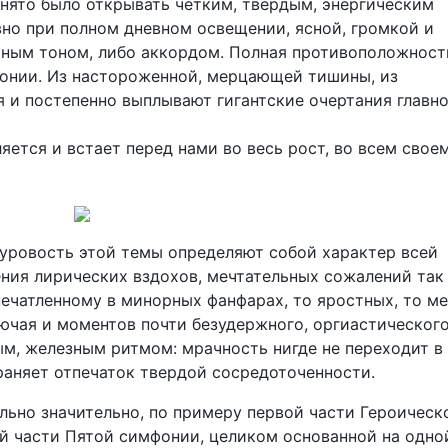
нято было открывать четким, твердым, энергическим
но при полном дневном освещении, ясной, громкой и
ьным тоном, либо аккордом. Полная противоположност
онии. Из настороженной, мерцающей тишины, из
 и постепенно выплывают гигантские очертания главн
ется и встает перед нами во весь рост, во всем свое
уровость этой темы определяют собой характер всей
ения лирических вздохов, мечтательных сожалений так
печатленному в минорных фанфарах, то яростных, то м
лючая и моментов почти безудержного, оргиастическог
ым, железным ритмом: мрачность нигде не переходит в
храняет отпечаток твердой сосредоточенности.
льно значительно, по примеру первой части Героическ
й части Пятой симфонии, целиком основанной на одно