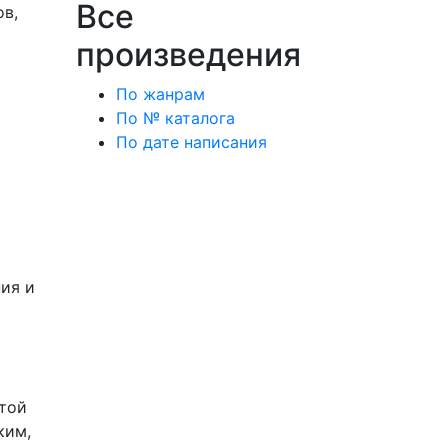
Все
ов,
произведения
По жанрам
По № каталога
По дате написания
ия и
этой
ким,