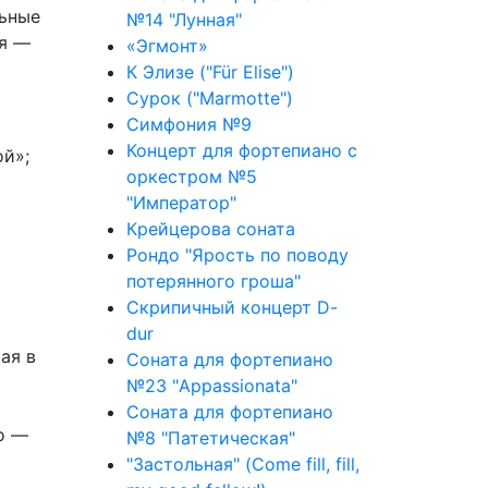
льные
№14 "Лунная"
ия —
«Эгмонт»
К Элизе ("Für Elise")
Сурок ("Marmotte")
Симфония №9
Концерт для фортепиано с
ой»;
оркестром №5
"Император"
Крейцерова соната
Рондо "Ярость по поводу
потерянного гроша"
Скрипичный концерт D-
dur
ая в
Соната для фортепиано
№23 "Appassionata"
Соната для фортепиано
то —
№8 "Патетическая"
"Застольная" (Come fill, fill,