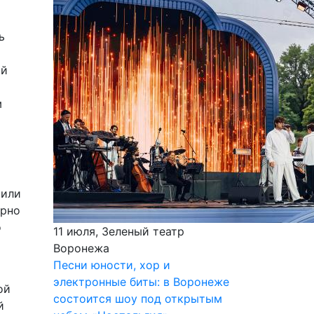
ь
ой
м
 или
ерно
о
11 июля, Зеленый театр
Воронежа
Песни юности, хор и
электронные биты: в Воронеже
ой
состоится шоу под открытым
й