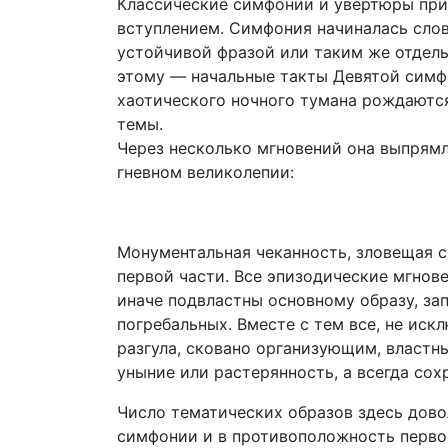
Классические симфонии и увертюры при
вступлением. Симфония начиналась слов
устойчивой фразой или таким же отдел
этому — начальные такты Девятой симф
хаотического ночного тумана рождаются
темы.
Через несколько мгновений она выпрямля
гневном великолепии:
Монументальная чеканность, зловещая с
первой части. Все эпизодические мгнов
иначе подвластны основному образу, за
погребальных. Вместе с тем все, не иск
разгула, сковано организующим, властн
уныние или растерянность, а всегда со
Число тематических образов здесь дово
симфонии и в противоположность перво