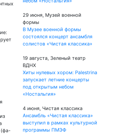
небом «Ностальгия»
антных
29 июня, Музей военной
формы
В Музее военной формы
ие:
состоялся концерт ансамбля
ирует
солистов «Чистая классика»
19 августа, Зеленый театр
ВДНХ
Хиты нулевых хором: Palestrina
запускает летние концерты
под открытым небом
«Ностальгия»
я
4 июня, Чистая классика
Ансамбль «Чистая классика»
из
выступил в рамках культурной
а
программы ПМЭФ
 (фа-