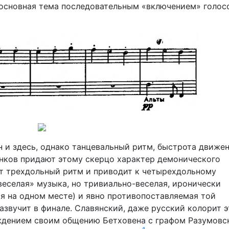
 основная тема последовательным «включением» голос
 и здесь, однако танцевальный ритм, быстрота движен
енков придают этому скерцо характер демонического
ет трехдольный ритм и приводит к четырехдольному
веселая» музыка, но тривиально-веселая, иронически
я на одном месте) и явно противопоставляемая той
азвучит в финале. Славянский, даже русский колорит 
ждением своим общению Бетховена с графом Разумовс