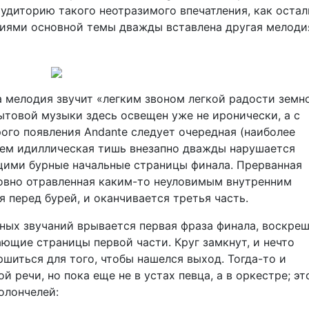
аудиторию такого неотразимого впечатления, как оста
иями основной темы дважды вставлена другая мелод
а мелодия звучит «легким звоном легкой радости земн
ытовой музыки здесь освещен уже не иронически, а с
рого появления Andante следует очередная (наиболее
атем идиллическая тишь внезапно дважды нарушается
ими бурные начальные страницы финала. Прерванная
ловно отравленная каким-то неуловимым внутренним
я перед бурей, и оканчивается третья часть.
ых звучаний врывается первая фраза финала, воскреш
ющие страницы первой части. Круг замкнут, и нечто
шиться для того, чтобы нашелся выход. Тогда-то и
 речи, но пока еще не в устах певца, а в оркестре; э
олончелей: