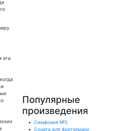
да
его
феру
м эта
икогда
ки
пью
Популярные
ко
произведения
еских
Симфония №5
в
Соната для фортепиано