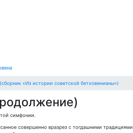
овена
 (сборник «Из истории советской бетховенианы»)
продолжение)
той симфонии.
исанное совершенно вразрез с тогдашними традициями