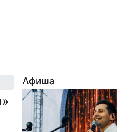
Афиша
ы»