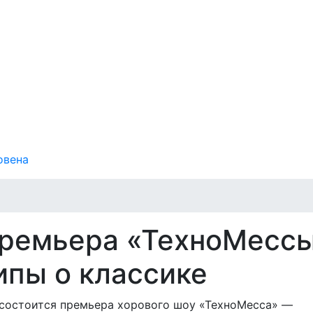
овена
премьера «ТехноМесс
ипы о классике
 состоится премьера хорового шоу «ТехноМесса» —