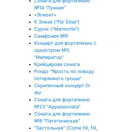
Соната для фортепиано
№14 "Лунная"
«Эгмонт»
К Элизе ("Für Elise")
Сурок ("Marmotte")
Симфония №9
Концерт для фортепиано с
оркестром №5
"Император"
Крейцерова соната
Рондо "Ярость по поводу
потерянного гроша"
Скрипичный концерт D-
dur
Соната для фортепиано
№23 "Appassionata"
Соната для фортепиано
№8 "Патетическая"
"Застольная" (Come fill, fill,