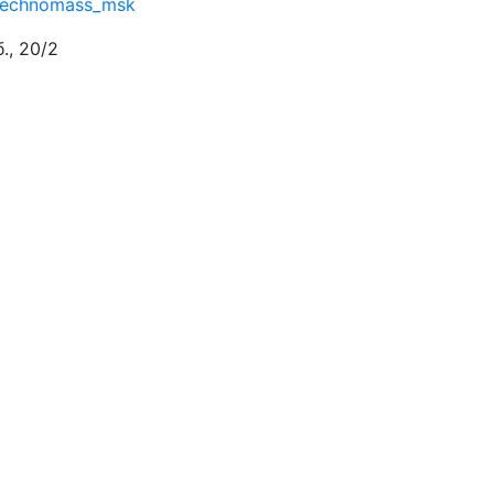
u/technomass_msk
., 20/2