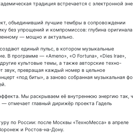
кадемическая традиция встречается с электронной эн
ект, объединивший лучшие тембры в сопровождении
сику без упрощений и компромиссов: глубина оригинала
менному — мощно и актуально.
т создают единый пульс, в котором музыкальные
. В программе — «Ameno», «O Fortuna», «Dies Irae»,
 другие культовые темы, а также авторские техно-
т звук, превращая каждый номер в цельное
онцерт «под биты», а заново собранная музыкальная фо
ей.
эффекта. Мы раскрываем её внутреннюю энергию так, 
», — отмечает главный дирижёр проекта Гадель
туру по России: после Москвы «ТехноМесса» в апреле
 Воронеж и Ростов-на-Дону.