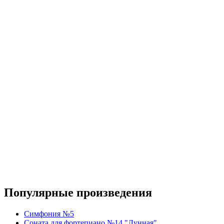
Популярные произведения
Симфония №5
Соната для фортепиано №14 "Лунная"