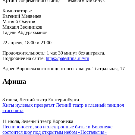
Артист современного танца — Максим Микичук
Композиторы:
Евгений Медведев
Матвей Омутов
Михаил Звонников
Гадель Абдурахманов
22 апреля, 18:00 и 21:00.
Продолжительность: 1 час 30 минут без антракта.
Подробнее на сайте:
https://palestrina.ru/vrn
Адрес Воронежского концертного зала: ул. Театральная, 17
Афиша
8 июля, Летний театр Екатеринбурга
Хиты нулевых превратят Летний театр в главный танцпол
этого лета
11 июля, Зеленый театр Воронежа
Песни юности, хор и электронные биты: в Воронеже
состоится шоу под открытым небом «Ностальгия»