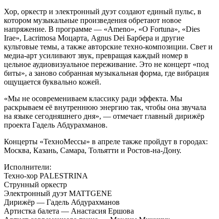
Хор, оркестр и электронный дуэт создают единый пульс, в
котором музыкальные произведения обретают новое
напряжение. В программе — «Ameno», «O Fortuna», «Dies
Irae», Lacrimosa Моцарта, Agnus Dei Барбера и другие
культовые темы, а также авторские техно-композиции. Свет и
медиа-арт усиливают звук, превращая каждый номер в
цельное аудиовизуальное переживание. Это не концерт «под
биты», а заново собранная музыкальная форма, где вибрация
ощущается буквально кожей.
«Мы не осовремениваем классику ради эффекта. Мы
раскрываем её внутреннюю энергию так, чтобы она звучала
на языке сегодняшнего дня», — отмечает главный дирижёр
проекта Гадель Абдурахманов.
Концерты «ТехноМессы» в апреле также пройдут в городах:
Москва, Казань, Самара, Тольятти и Ростов-на-Дону.
Исполнители:
Техно-хор PALESTRINA
Струнный оркестр
Электронный дуэт MATTGENE
Дирижёр — Гадель Абдурахманов
Артистка балета — Анастасия Ершова