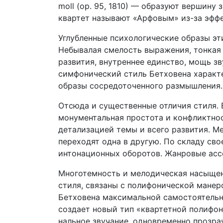
moll (op. 95, 1810) — обра­зуют вершину
квартет называют «Арфовым» из-за эффек
Углубленные психологические образы эт
Небывалая смелость выражения, тонкая
развития, внутреннее единство, мощь з
симфонический стиль Бетхо­вена характ
образы сосредоточенного размышления.
Отсюда и существенные отличия стиля. 
монументальная простота и конфликтнос
детализацией темы и всего развития. 
переходят одна в другую. По складу св
интонационных оборотов. Жанровые асс
Многотемность и мелодическая насыщен
стиля, связаны с полифонической манер
Бетховена максимальной самостоятельно
создает новый тип «квартетной полифон
нальное звучание, одновременно прозра