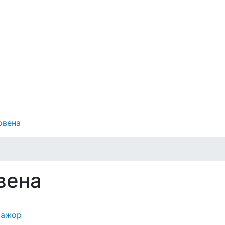
овена
вена
мажор