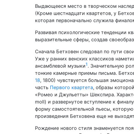
Выдающееся место в творческом наслед
(Кроме шестнадцати квартетов, у Бетхо
которая первоначально служила финал
Развивая психологические тенденции ква
выразительные сферы, создав своеобра
Сначала Бетховен следовал по пути сво
Уже у ранних венских класси­ков намет
1
ансамблевой музыки
. Значительную ро
тонкие камерные приемы письма. Бетхов
18
, 1800) чувствуется большая эмоциона
часть
Первого квар­тета
, образы которо
«Ромео и Джульетты» Шекспира. Характе
moll) и разверну­тое вступление к финал
форму самостоятельной пьесы, которую 
произведения Бетховена еще не выходят 
Рождение нового стиля знаменуется поя