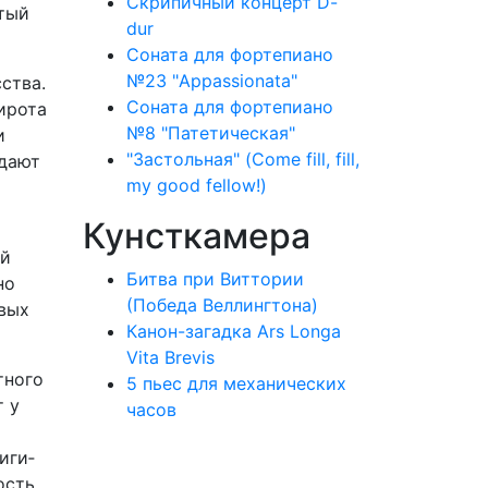
Скрипичный концерт D-
ятый
dur
Соната для фортепиано
№23 "Appassionata"
ства.
Соната для фортепиано
ирота
№8 "Патетическая"
и
"Застольная" (Come fill, fill,
адают
my good fellow!)
Кунсткамера
ой
Битва при Виттории
но
(Победа Веллингтона)
овых
Канон-загадка Ars Longa
Vita Brevis
тного
5 пьес для механических
т у
часов
иги­
ость