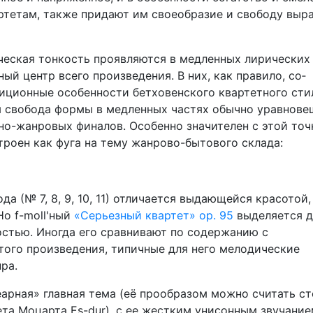
тетам, также придают им своеобразие и свободу выра
ческая тонкость про­являются в медленных лирических
ый центр всего произведения. В них, как правило, со­
иционные особенности бетховенского квартетного сти
ая свобода формы в медленных частях обычно уравнове
о-жанровых финалов. Осо­бенно значителен с этой точ
троен как фуга на тему жанрово-бытового склада:
а (№ 7, 8, 9, 10, 11) отличается выдающейся красотой,
Но f-moll'ный
«Серьезный квартет» ор. 95
выделяется 
остью. Иногда его сравнивают по содержанию с
этого произведения, типичные для него мелодические
ра.
арная» главная тема (её прообразом можно считать ст
та Моцарта Es-dur), с ее жестким унисонным звучание