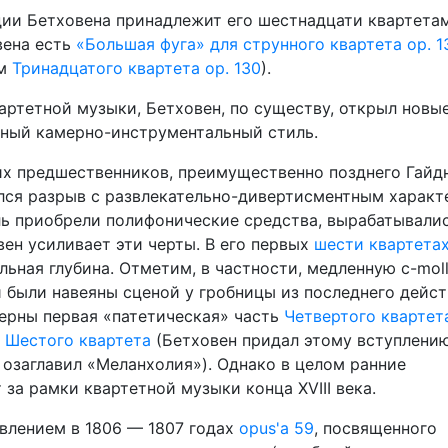
ии Бетховена принадле­жит его шестнадцати квартета
вена есть
«Большая фуга» для струнного квартета ор. 1
ом
Тринад­цатого квартета ор. 130
).
ртетной музыки, Бет­ховен, по существу, открыл новы
зный камерно-инструментальный стиль.
их предшественников, преимущественно позднего Гайдн
ился разрыв с развлекательно-дивертисментным харак­
ль приобрели поли­фонические средства, вырабатывали
ен усиливает эти черты. В его первых
шести квартетах
льная глубина. Отметим, в частности, медленную c-mol
й были навеяны сценой у гробницы из послед­него дейс
рны пер­вая «патетическая» часть
Четвертого квартет
у
Шестого квартета
(Бетховен придал это­му вступлени
озаглавил «Меланхолия»). Однако в целом ранние
за рамки квартетной музыки конца XVIII века.
влением в 1806 — 1807 годах
opus'a 59
, посвященного