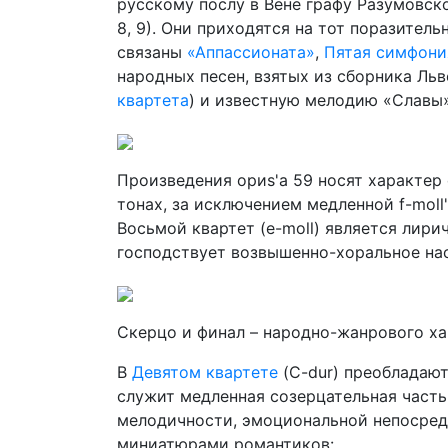
русскому послу в Вене графу Разу­мовс
8, 9). Они приходятся на тот поразител
связаны
«Аппассионата»
,
Пятая симфони
народных песен, взятых из сборника Льв
квартета
) и известную мелодию «Славы
Произведения ориs'a 59 носят характер 
тонах, за исключением медленной f-moll'
Восьмой квартет (e-moll) является лири
господствует возвышенно-хо­ральное на
Скерцо и финал – народно-жанрового ха
В
Девятом квартете
(C-dur) преобладаю
служит медленная созерцательная часть
мелодичности, эмоциональной непосред
миниатюрами романтиков: