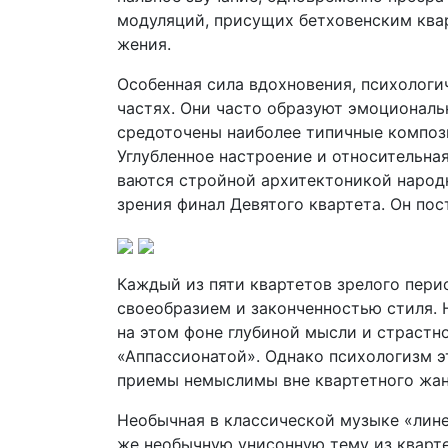
модуляций, присущих бетховенским квар
жения.
Особенная сила вдохновения, психологи
частях. Они часто образуют эмоциональн
средоточены наиболее типичные композ
Углубленное настроение и относи­тельн
ваются стройной архитектоникой народн
зрения финал Девятого квартета. Он пос
Каждый из пяти квартетов зрелого период
своеобразием и законченностью стиля. 
на этом фоне глубиной мысли и страстн
«Аппассионатой». Однако психоло­гизм 
приемы немыслимы вне квартетного жан
Необычная в классической музыке «лине
же необычную унисонную тему из кварте