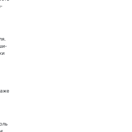
­
ля.
ши­
ки
даже
оль
м,