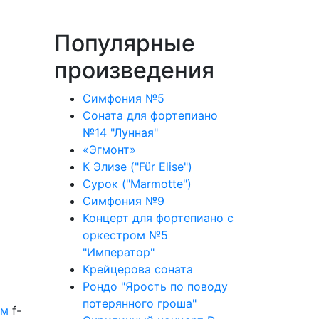
Популярные
произведения
Симфония №5
Соната для фортепиано
№14 "Лунная"
«Эгмонт»
К Элизе ("Für Elise")
Сурок ("Marmotte")
Симфония №9
Концерт для фортепиано с
оркестром №5
"Император"
Крейцерова соната
Рондо "Ярость по поводу
потерянного гроша"
ым
f-