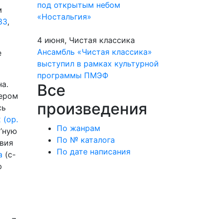
под открытым небом
м
«Ностальгия»
33
,
4 июня, Чистая классика
Ансамбль «Чистая классика»
е
выступил в рамках культурной
программы ПМЭФ
а.
Все
тером
произведения
сь
 (ор.
По жанрам
l’ную
По № каталога
твия
По дате написания
а
(c-
ю