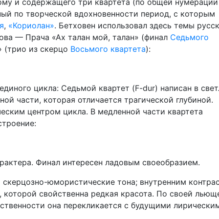
кому и содержащего три квартета (по общей нумерации 
ьный по творческой вдо­хновенности период, с которым
я
,
«Кориолан»
. Бетховен использовал здесь темы русс
ова — Прача «Ах талан мой, талан» (финал
Седьмого
» (трио из скерцо
Восьмого квартета
):
единого цикла: Седь­мой квартет (F-dur) написан в све
ной части, которая отличается трагической глу­биной.
ческим центром цикла. В медленной части квартета
строение:
рактера. Финал интересен ладовым своеобразием.
т скерцозно-юмористические тона; внутренним контра
, которой свойственна редкая красота. По своей льющ
ственности она перекликается с будущими лирически