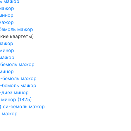
ль мажор
 мажор
минор
 мажор
-бемоль мажор
кие квартеты)
мажор
 минор
 мажор
-бемоль мажор
 минор
и-бемоль мажор
и-бемоль мажор
о-диез минор
 минор (1825)
e) си-бемоль мажор
а мажор