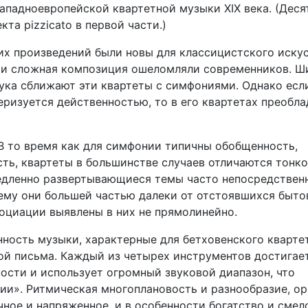
 западноевропейской квартетной музыки XIX века. (Дес
та pizzicato в первой части.)
их произведений были новы для классицистского искус
 и сложная композиция ошеломляли современников. Ш
вука сближают эти квартеты с симфониями. Однако есл
еризуется действенностью, то в его квартетах преобл
В то время как для симфонии типичны обобщенность,
ть, квартеты в большинстве случаев отличаются тонк
Медленно развертывающиеся темы часто непосредствен
оему они большей частью далеки от отстоявшихся быт
оциации выявлены в них не прямолинейно.
ность музыки, характерные для бетховенского кварте
ой письма. Каждый из четырех инструментов дости­гае
сти и использует огромный звуковой диапазон, что
ии». Ритмическая многоплановость и разнообразие, ор
чное и напряженное, и в особенности богатство и смел