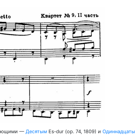
едующими —
Десятым
Es-dur (op. 74, 1809) и
Одиннадцат