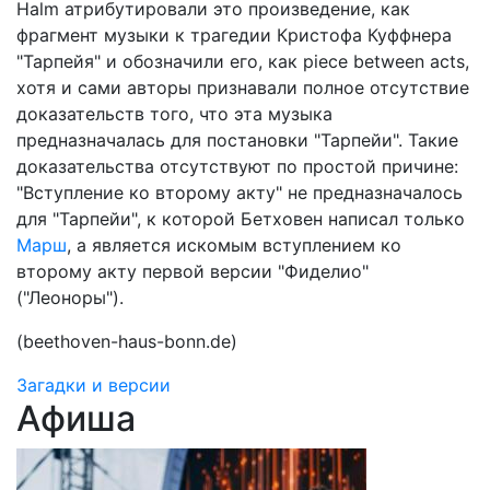
Halm атрибутировали это произведение, как
фрагмент музыки к трагедии Кристофа Куффнера
"Тарпейя" и обозначили его, как piece between acts,
хотя и сами авторы признавали полное отсутствие
доказательств того, что эта музыка
предназначалась для постановки "Тарпейи". Такие
доказательства отсутствуют по простой причине:
"Вступление ко второму акту" не предназначалось
для "Тарпейи", к которой Бетховен написал только
Марш
, а является искомым вступлением ко
второму акту первой версии "Фиделио"
("Леоноры").
(beethoven-haus-bonn.de)
Загадки и версии
Афиша