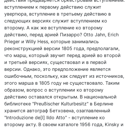
действий предваряется оркестровым вступлением:
вступлением к первому действию служит
увертюра, вступление в третьему действию в
следующих версиях служит вступлением ко
второму. А как же вступление ко второму
действию, перед арией Пизарро? Otto Jahn, Erich
Prieger и Willy Hess, которые занимались
реконструкцией версии 1805 года, предполагали,
что марш, который звучит перед арией во второй
и третьей версиях, существовал и в первой
версии. Однако, это предположение является
ошибочным, поскольку, как следует из источников,
этого марша в 1805 году не существовало. Таким
образом, вопрос о вступлении ко второму
действию оставался открытым. В национальной
библиотеке "Preußischer Kulturbesitz" в Берлине
хранится автограф Бетховена, озаглавленный
"Introduzione de[l] IIdo Atto" - вступление ко
второму акту. В своем каталоге 1956 года, Kinsky и