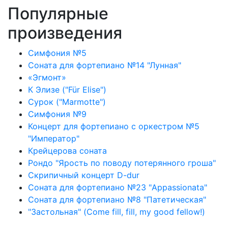
Популярные
произведения
Симфония №5
Соната для фортепиано №14 "Лунная"
«Эгмонт»
К Элизе ("Für Elise")
Сурок ("Marmotte")
Симфония №9
Концерт для фортепиано с оркестром №5
"Император"
Крейцерова соната
Рондо "Ярость по поводу потерянного гроша"
Скрипичный концерт D-dur
Соната для фортепиано №23 "Appassionata"
Соната для фортепиано №8 "Патетическая"
"Застольная" (Come fill, fill, my good fellow!)