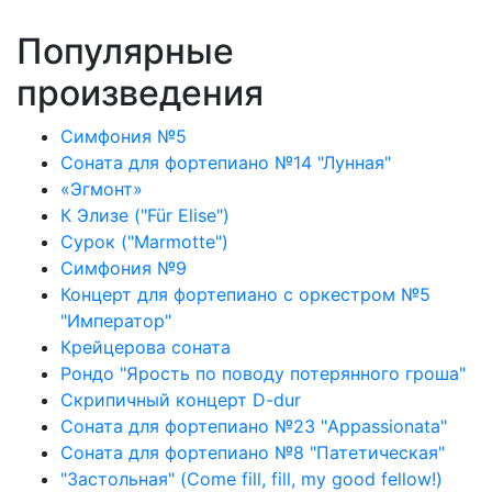
Популярные
произведения
Симфония №5
Соната для фортепиано №14 "Лунная"
«Эгмонт»
К Элизе ("Für Elise")
Сурок ("Marmotte")
Симфония №9
Концерт для фортепиано с оркестром №5
"Император"
Крейцерова соната
Рондо "Ярость по поводу потерянного гроша"
Скрипичный концерт D-dur
Соната для фортепиано №23 "Appassionata"
Соната для фортепиано №8 "Патетическая"
"Застольная" (Come fill, fill, my good fellow!)