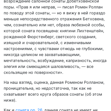
возрождение салонной сонаты добетховенской
поры. «Прав я или неправ, — писал Ромен Роллан
по поводу этой сонаты, — но я вижу в ней гораздо
меньше непосредственного отражения Бетховена,
чем, сознательно или нет, образа любезной особы,
которой соната посвящена: княгини Лихтенштейн,
рожденной Фюрстенберг, светского создания,
изящной и очаровательной, с изменчивыми
настроениями, с чувствами отнюдь не глубокими,
никогда целиком не захватывающими,
мечтательность, возбуждение, капризность, иногда
элегия или смеющаяся шаловливость, — все
скользящее но поверхности».
На наш взгляд, оценка, данная Роменом Ролланом,
проницательна, но недостаточна, так как не
охватывает всего круга образов сонаты (об этом
ниже).
Как и
соната ор. 26
, данная соната не имеет ни