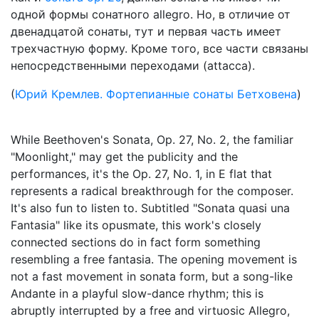
одной формы сонатного allegro. Но, в отличие от
двенадцатой сонаты, тут и первая часть имеет
трехчастную форму. Кроме того, все части связаны
непосредственными переходами (attacca).
(
Юрий Кремлев. Фортепианные сонаты Бетховена
)
While Beethoven's Sonata, Op. 27, No. 2, the familiar
"Moonlight," may get the publicity and the
performances, it's the Op. 27, No. 1, in E flat that
represents a radical breakthrough for the composer.
It's also fun to listen to. Subtitled "Sonata quasi una
Fantasia" like its opusmate, this work's closely
connected sections do in fact form something
resembling a free fantasia. The opening movement is
not a fast movement in sonata form, but a song-like
Andante in a playful slow-dance rhythm; this is
abruptly interrupted by a free and virtuosic Allegro,