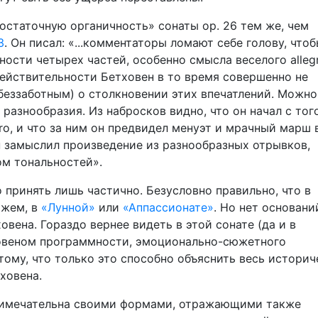
остаточную органичность» сонаты op. 26 тем же, чем
3
. Он писал: «...комментаторы ломают себе голову, что
ости четырех частей, особенно смысла веселого allegr
ействительности Бетховен в то время совершенно не
 беззаботным) о столкновении этих впечатлений. Можн
 разнообразия. Из набросков видно, что он начал с того
ro, и что за ним он предвидел менуэт и мрачный марш в
н замыслил произведение из разнообразных отрывков,
ом тональностей».
принять лишь частично. Безусловно правильно, что в
кажем, в
«Лунной»
или
«Аппассионате»
. Но нет основани
овена. Гораздо вернее видеть в этой сонате (да и в
овеном программности, эмоционально-сюжетного
тому, что только это способно объяснить весь истори
ховена.
примечательна своими формами, отражающими также