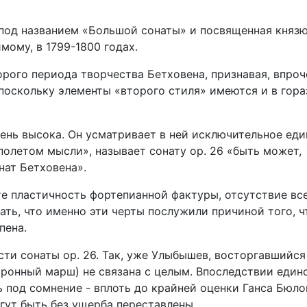
у под названием «Большой сонаты» и посвященная княз
мому, в 1799-1800 годах.
орого периода творчества Бетховена, признавая, впроч
 поскольку элементы «второго стиля» имеются и в гора
чень высока. Он усматривает в ней исключительное ед
полетом мысли», называет сонату ор. 26 «быть может,
нат Бетховена».
те пластичность фортепианной фактуры, отсутствие вс
ать, что именно эти черты послужили причиной того, ч
пена.
сти сонаты op. 26. Так, уже Улыбышев, восторгавшийся
оронный марш) не связана с целым. Впоследствии един
 под сомнение - вплоть до крайней оценки Ганса Бюло
огут быть без ущерба переставлены.