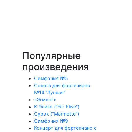
Популярные
произведения
Симфония №5
Соната для фортепиано
№14 "Лунная"
«Эгмонт»
К Элизе ("Für Elise")
Сурок ("Marmotte")
Симфония №9
Концерт для фортепиано с