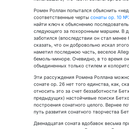
Ромен Роллан попытался объяснить «нед
соответственные черты
сонаты ор. 10 №
найти ключ к объяснению последовательн
следующего за похоронным маршем. В д
заботился (впоследствии он стал менее
сказать, что он добровольно искал этого
наметил последнюю часть, веселое Alleg
бемоль-миноре. Очевидно, в то время о
объединенных только стилем и колорит
Эти рассуждения Ромена Роллана можно 
сонате ор. 26 нет того единства, как, с
относить это за счет беззаботности Бетх
предыдущих) настойчивые поиски Бетх
построения сонатного целого. Вернее по
путь развития сонатного творчества Бет
Двенадцатая соната вдобавок весьма 