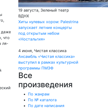
19 августа, Зеленый театр
бы
ВДНХ
o,
Хиты нулевых хором: Palestrina
запускает летние концерты
о даже
под открытым небом
, что
«Ностальгия»
 ля-
4 июня, Чистая классика
Ансамбль «Чистая классика»
выступил в рамках культурной
программы ПМЭФ
й
Все
произведения
ческий
По жанрам
По № каталога
По дате написания