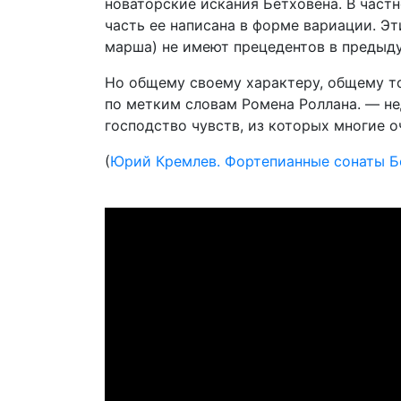
новаторские искания Бетховена. В частно
часть ее написана в форме вариации. Э
марша) не имеют прецедентов в предыд
Но общему своему характеру, общему то
по метким словам Ромена Роллана. — не
господство чувств, из которых многие 
(
Юрий Кремлев. Фортепианные сонаты Б