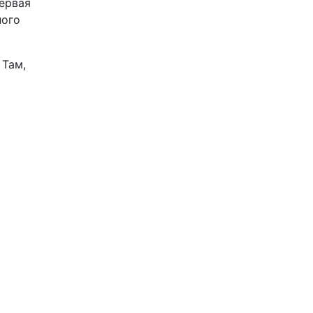
первая
ного
. Там,