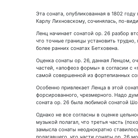
Эта соната, опубликованная в 1802 год
Карлу Лихновскому, сочинялась, по-види
Ленц начинает сонатой ор. 26 разбор вт
что точные границы установить трудно,
более ранних сонатах Бетховена.
Оценка сонаты op. 26, данная Ленцом, о
частей, «апофеоз формы» в согласии с «
самой совершенной из фортепианных со
Особенно привлекает Ленца в этой сона
форсированного, чрезмерного. Надо дум
соната ор. 26 была любимой сонатой Шо
Однако не все согласны в оценке цельно
музыкой полагал, что третья часть (пох
замысла сонаты неоднократно ставилось
полагавшего, что части сонаты ор. 26 м