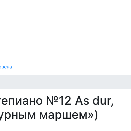
овена
епиано №12 As dur,
аурным маршем»)