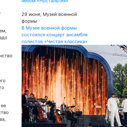
небом «Ностальгия»
ю
29 июня, Музей военной
формы
В Музее военной формы
ем,
состоялся концерт ансамбля
здо
солистов «Чистая классика»
инство
его
то
 ее
ство
ва,