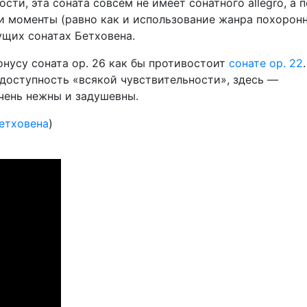
сти, эта соната совсем не имеет сонатного allegro, а 
ти моменты (равно как и использование жанра похорон
ущих сонатах Бетховена.
нусу соната ор. 26 как бы противостоит
сонате ор. 22
доступность «всякой чувствительности», здесь —
очень нежны и задушевны.
етховена
)