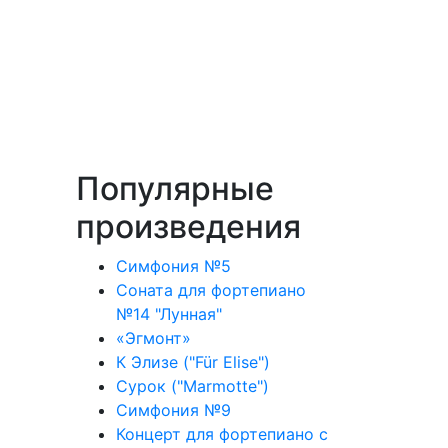
Популярные
произведения
Симфония №5
Соната для фортепиано
№14 "Лунная"
«Эгмонт»
К Элизе ("Für Elise")
Сурок ("Marmotte")
Симфония №9
Концерт для фортепиано с