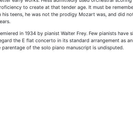
ter early works. Hess admittedly used orchestral scoring 
oficiency to create at that tender age. It must be rememb
n his teens, he was not the prodigy Mozart was, and did no
ears.
emiered in 1934 by pianist Walter Frey. Few pianists have
to regard the E flat concerto in its standard arrangement as an
 parentage of the solo piano manuscript is undisputed.