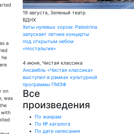
arted
19 августа, Зеленый театр
ВДНХ
Хиты нулевых хором: Palestrina
запускает летние концерты
под открытым небом
as a
«Ностальгия»
imed
 he
4 июня, Чистая классика
ere
Ансамбль «Чистая классика»
выступил в рамках культурной
программы ПМЭФ
Все
w on
e, was
произведения
the
 with
По жанрам
mited
По № каталога
По дате написания