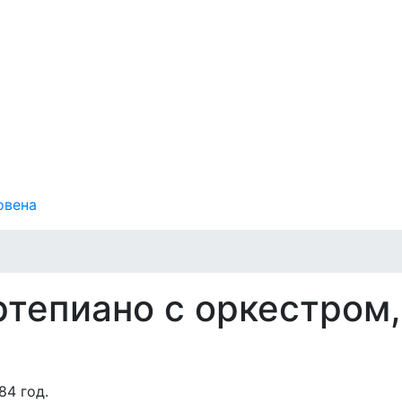
овена
ртепиано с оркестром,
84 год.