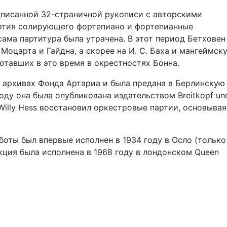
дписанной 32-страничной рукописи с авторскими
ртия солирующего фортепиано и фортепианные
ама партитура была утрачена. В этот период Бетховен
Моцарта и Гайдна, а скорее на И. С. Баха и мангеймск
отавших в это время в окрестностях Бонна.
в архивах Фонда Артариа и была предана в Берлинскую
оду она была опубликована издательством Breitkopf un
Willy Hess восстановил оркестровые партии, основывая
боты был впервые исполнен в 1934 году в Осло (только
кция была исполнена в 1968 году в лондонском Queen