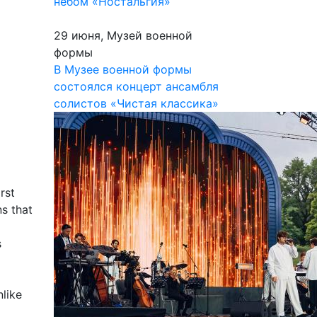
небом «Ностальгия»
29 июня, Музей военной
формы
В Музее военной формы
состоялся концерт ансамбля
солистов «Чистая классика»
rst
s that
s
nlike