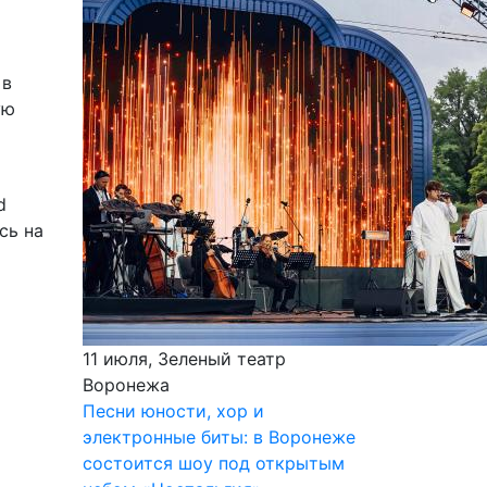
 в
ую
d
сь на
11 июля, Зеленый театр
Воронежа
Песни юности, хор и
электронные биты: в Воронеже
состоится шоу под открытым