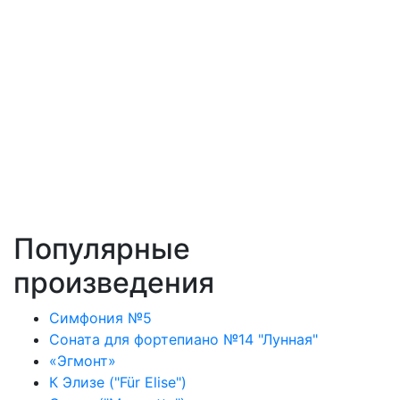
Популярные
произведения
Симфония №5
Соната для фортепиано №14 "Лунная"
«Эгмонт»
К Элизе ("Für Elise")