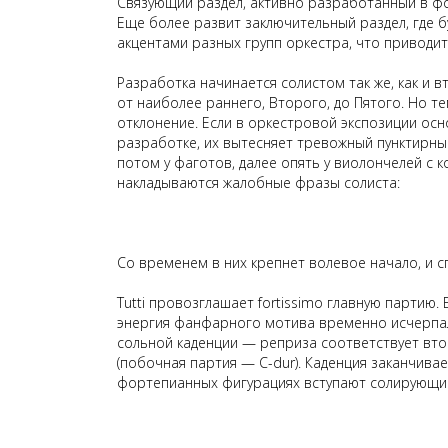
Связующий раздел, активно разработанный в фо
Еще более развит заключительный раздел, где
акцентами разных групп оркестра, что приводит
Разработка начинается солистом так же, как и 
от наиболее раннего, Второго, до
П
ятого. Но т
отклонение. Если в оркестровой экспозиции осн
разработке, их вытесняет тревожный пунктирный
потом у фаготов, далее опять у виолончелей с 
накладываются жалобные фразы солиста:
Со временем в них крепнет волевое начало, и с
Tutti провозглашает fortissimo главную партию
энергия фанфарного мотива временно исчерпал
сольной каденции — реприза соответствует вт
(побочная партия — C-dur). Каденция заканчивае
фортепианных фигурациях вступают солирующи