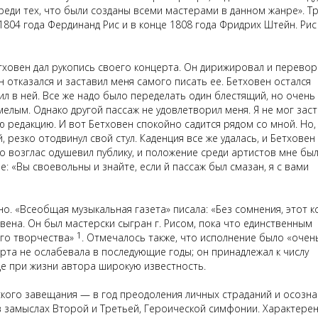
среди тех, что были созданы всеми мастерами в данном жанре». Т
1804 года Фердинанд Рис и в конце 1808 года Фридрих Штейн. Рис
тховен дал рукопись своего концерта. Он дирижировал и перево
н отказался и заставил меня самого писать ее. Бетховен остался
л в ней. Все же надо было переделать один блестящий, но очень
мелым. Однако другой пассаж не удовлетворил меня. Я не мог зас
 редакцию. И вот Бетховен спокойно садится рядом со мной. Но,
, резко отодвинул свой стул. Каденция все же удалась, и Бетховен
го возглас одушевил публику, и положение среди артистов мне бы
е: «Вы своевольны и знайте, если
й
пассаж был смазан, я с вами
. «Всеобщая музыкальная газета» писала: «Без сомнения, этот к
овена. Он был мастерски сыгран
г
. Рисом, пока что единственным
1
его творчества»
. Отмечалось также, что исполнение было «очен
рта не ослабевала в последующие годы; он принадлежал к числу
е при жизни автора широкую известность.
ского
завещания — в год преодоления личных страданий и осозна
в замыслах
В
торой и Третьей, Героической симфонии. Характере