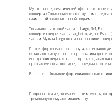
Музыкально-драматический эффект этого сочета
концерта.) Солист вместе со
струнными
подхваты
пламенный заключительный подъем.
Тональность второй части — Largo, 3/4, E-dur 
концерте средняя часть, Larghetto, идет в Es-d
частям. Музыка Largo поэтична; она
живет предч
Партия фортепиано развернута, филигранно де
вокального искусства — от речитатива до коло
иногда присоединяются валторны, создавая паст
признаками
сонатности), где арпеджии
фортепиа
В начале — большое фортепианное соло в типи
Прорываются и декламационные моменты, котор
тремолирующему аккомпанементу: