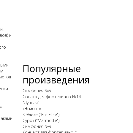
й,
вов) и
ого
ными
Популярные
ом
произведения
метод
ении
Симфония №5
Соната для фортепиано №14
"Лунная"
го
«Эгмонт»
К Элизе ("Für Elise")
наками
Сурок ("Marmotte")
Симфония №9
Концерт для фортепиано с