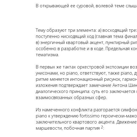
В открывающей ее суровой, волевой теме слыш
Тему образуют три элемента: а) восходящий тре
поступенно
нисходящий ход (главная тема фина
в) энергичный квартовый акцент, пунктирный р
особенно в разработке и в коде. Предельная к
тематизма
.
В первых же тактах оркестровой экспозиции во
унисонами, но
piano
, ответствуют, также
piano
, 
ритме меняется интонационный рисунок, гармон
изложения подтверждает замечание Антона Шин
диалогического принципа: суть его заключается
взаимосвязанных образных сфер.
Из намеченного конфликта разгорается симфони
piano к утверждению fortissimo героически-ма
заключительного квартового акцента. Движение 
2
маршевости
, побочная партия
: