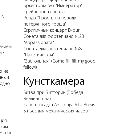
оркестром №5 "Император"
Крейцерова соната
е,
Рондо "Ярость по поводу
потерянного гроша"
Скрипичный концерт D-dur
Соната для фортепиано №23
"Appassionata"
чением
Соната для фортепиано №8
ися
"Патетическая"
"Застольная" (Come fill, fill, my good
fellow!)
о не
нный
Кунсткамера
 одно
е
Битва при Виттории (Победа
Веллингтона)
Канон-загадка Ars Longa Vita Brevis
5 пьес для механических часов
цип,
ским
Es-dur.