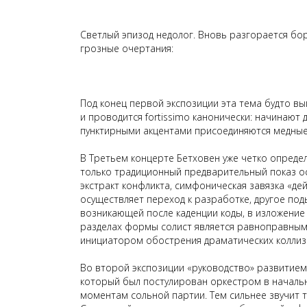
Светлый эпизод недолог. Вновь разгорается бор
грозные очертания:
Под конец первой экспозиции эта тема будто в
и проводится
fortissimo
канонически: начинают 
пунктирными акцентами присоединяются медные
В
Т
ретьем концерте Бетховен уже четко определ
только традиционный предварительный показ о
экстракт конфликта, симфоническая завязка «де
осуществляет переход к разработке, другое под
возникающей после каденции коды, в изложение
разделах формы солист является равноправным
инициатором обострения драматических коллиз
Во второй экспозиции «руководство» развитием
который был постулирован оркестром в начальны
моментам сольной партии. Тем сильнее звучит