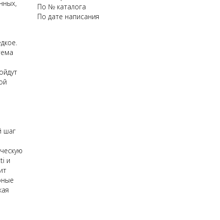
нных,
По № каталога
По дате написания
дкое.
тема
ойдут
ой
й шаг
ическую
ti и
ит
рные
кая