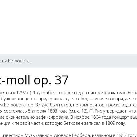
рты Бетховена.
-moll op. 37
сятся к 1797 г.). 15 декабря того же года в письме к издателю Бет
«...Лучшие концерты придерживаю для себя», — иначе говоря, для с
м Бетховена, ор. 37 уже был готов, но композитор просил издате
 состоялась 5 апреля 1803 года (
см
. с. 12). Ф. Рис утверждает, что
ла окончательно зафиксирована. В ноябре 1804 года концерт вы
енция к первой части, которую Бетховен записал в 1809 году.
 в известном Музыкальном словаре Гербера, изданном в 1812 году