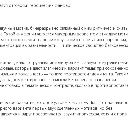
атся отголоски героических фанфар:
звучный мотив, б) неразрывно связанный с ним ритмически сжаты
ла
П
ятой симфонии является мажорным вариантом этих двух моти
итм которого служит важным импульсом к нагнетанию напряжения,
онцентрация выразительности — типическое свойство
бетховенск
зникает диалог: струнным, интонирующим главную тему решитель
духовые, которые дают элегический вариант темы; при сохраненн
изация и тональность — тонике противостоит доминанта. Такой 
длера, комментировавшего мысли Бетховена о назначении
 не столько в тематическом контрасте, сколько в противопоставл
ческое развитие, которое устремляется к Es-dur — от начально
жорного варианта первых
двух сцепленных мотивов, но без
ширится и вдруг просветляется: звучит лирическая, хотя и с приз