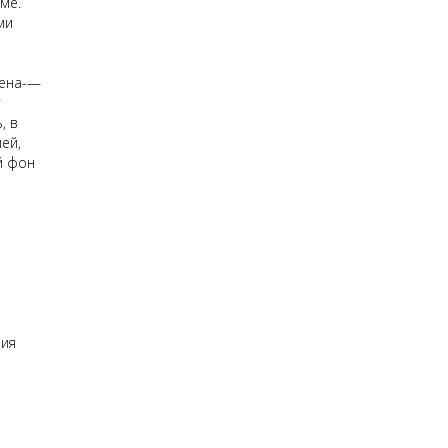
ме.
ми
вена-—
т
, в
ей,
й фон
ния