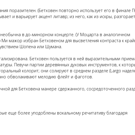
ния поразителен. (Бетховен повторно использует его в финале
П
вает и варьирует акцент литавр; из него, как из искры, разгорае
— необычна в до-минорном концерте. (У Моцарта в аналогичном
ur.) Ми мажор избран Бетховеном для высветления контраста к кра
увствием Шопена или Шумана.
тализирована. Бетховен пользуется в ней выразительными прие
ратуры. Певучи партии деревянных духовых инструментов, к кото
оральный колорит; они солируют в среднем разделе (
Largo
надел
но обволакивают мелодию флейт и фаготов.
чной для Бетховена манере сдержанного, сосредоточенного разд
ые еще более уподоблены вокальному речитативу благодаря