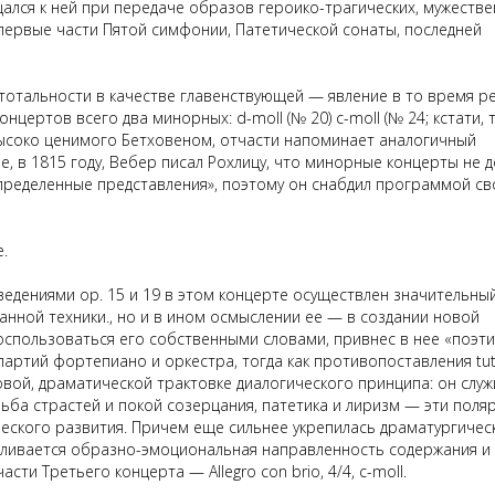
лся к ней при передаче образов героико-трагических, мужестве
первые части
П
ятой симфонии, Патетической сонаты, последней
тотальности
в качестве главенствующей — явление в то время ре
цертов всего два минорных: d-moll (№ 20) c-moll (№ 24; кстати, 
высоко ценимого Бетховеном, отчасти напоминает аналогичный
е, в 1815 году, Вебер писал Рохлицу, что минорные концерты не д
определенные представления», поэтому он снабдил программой св
.
дениями ор. 15 и 19 в этом концерте осуществлен значительны
анной техники
.,
но и в ином осмыслении ее — в создании новой
оспользоваться его собственными словами, привнес в нее «поэт
партий фортепиано и оркестра, тогда как противопоставления
tut
ой, драматической трактовке диалогического принципа: он служ
ба страстей и покой созерцания, патетика и лиризм — эти поля
ского развития. Причем еще сильнее укрепилась драматургичес
авливается образно-эмоциональная направленность содержания и
части
Т
ретьего концерта — Allegro
con
brio
, 4/4, c-moll.