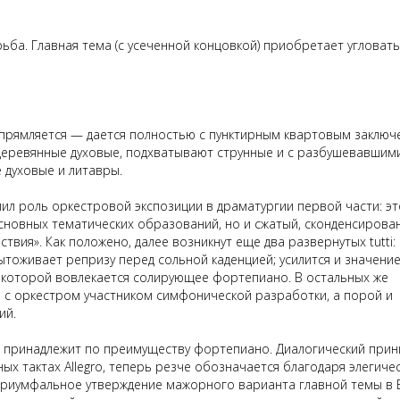
ьба. Главная тема (с усеченной концовкой) приобретает угловаты
ыпрямляется — дается полностью с пунктирным квартовым заклю
деревянные духовые, подхватывают струнные и с разбушевавшим
 духовые и литавры.
ил роль оркестровой экспозиции в драматургии первой части: эт
сновных тематических образований, но и сжатый, сконденсирова
йствия». Как положено, далее возникнут еще два развернутых
tutti
:
ытоживает репризу перед сольной каденцией; усилится и значени
 которой вовлекается солирующее фортепиано. В остальных же
 с оркестром участником симфонической разработки, а порой и
ий.
 принадлежит по преимуществу фортепиано. Диалогический прин
х тактах Allegro, теперь резче обозначается благодаря элегиче
 триумфальное утверждение мажорного варианта главной темы в