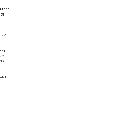
ятого
тся
йним
мами
рым
ено
умья: