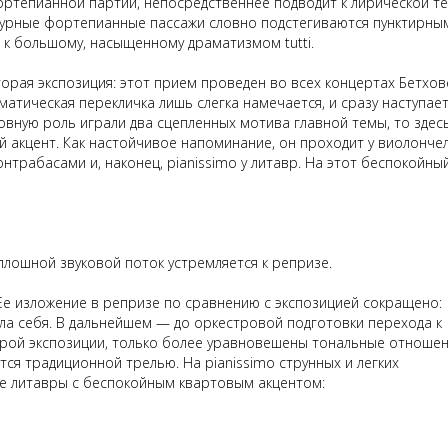
ртепианной партии, непосредственнее подводит к лирической те
 бурные фортепианные пассажи словно подстегиваются пунктирны
 к
большому
, насыщенному драматизмом
tutti
.
вторая экспозиция: этот прием проведен во всех концертах Бетхо
ематическая перекличка лишь слегка намечается, и сразу наступае
овную роль играли два сцепленных мотива главной темы, то здесь
 акцент. Как настойчивое напоминание, он проходит у виолончел
контрабасами и, наконец,
pianissimo
у литавр. На этот беспокойны
плошной звуковой поток устремляется к репризе.
. Ее изложение в репризе по сравнению с экспозицией сокращено:
а себя. В дальнейшем — до оркестровой подготовки перехода к
орой экспозиции, только более уравновешены тональные отноше
тся традиционной трелью. На pianissimo струнных и легких
е литавры с
беспокойным квартовым акцентом: