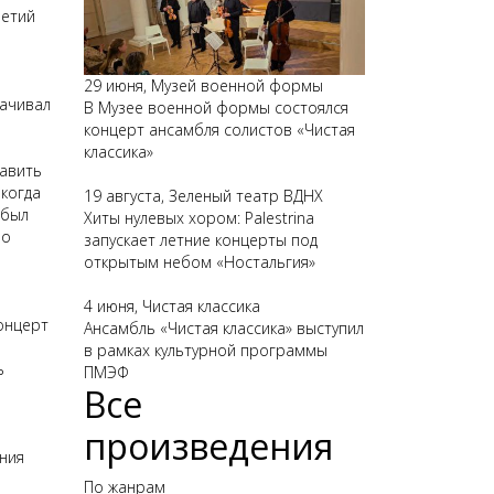
ретий
29 июня, Музей военной формы
рачивал
В Музее военной формы состоялся
концерт ансамбля солистов «Чистая
классика»
тавить
 когда
19 августа, Зеленый театр ВДНХ
 был
Хиты нулевых хором: Palestrina
ло
запускает летние концерты под
открытым небом «Ностальгия»
4 июня, Чистая классика
онцерт
Ансамбль «Чистая классика» выступил
в рамках культурной программы
ь
ПМЭФ
Все
произведения
ния
н
По жанрам