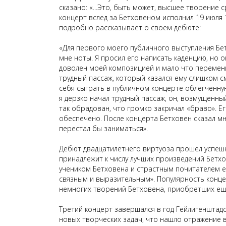
сказано: «...Это, быть может, высшее творение 
конце
рт всл
ед за Бетховеном исполнил 19 июля 
подробно рассказывает о своем дебюте:
«Для первого моего публичного выступления Бе
мне ноты. Я просил его написать каденцию, но о
доволен моей композицией и мало что перемени
трудный пассаж, который казался ему слишком с
себя сыграть в публичном концерте облегченную
я дерзко начал трудный пассаж, он, возмущенный
так обрадован, что громко закричал «браво». Е
обеспечено. После концерта Бетховен сказал мн
перестал бы заниматься».
Дебют двадцатилетнего виртуоза прошел успешно
принадлежит к числу лучших произведений Бетх
учеником Бетховена и страстным почитателем 
связным и выразительным». Популярность конце
немногих творений Бетховена, приобретших ещ
Третий концерт завершался в год
Гейлигенштад
новых творческих задач, что нашло отражение 