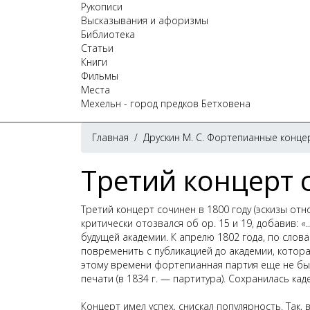
Рукописи
Высказывания и афоризмы
Библиотека
Статьи
Книги
Фильмы
Места
Мехельн - город предков Бетховена
Главная
/
Друскин М. С. Фортепианные конце
Третий концерт c
Третий концерт сочинен в 1800 году (эскизы отно
критически отозвался об ор. 15 и 19, добавив: 
будущей академии. К апрелю 1802 года, по слова
повременить с публикацией до академии, которая
этому времени фортепианная партия еще не бы
печати (в 1834 г. — партитура). Сохранилась кад
Концерт имел успех, снискал популярность. Так,