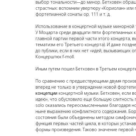
выбор тональности—до минор. Бетховен обраща
страстных: вспомним увертюру «Кориолан» или 
фортепианной сонаты
op
. 111 и т. д.
Использование в концертной музыке минорной
У Моцарта среди двадцати пяти фортепианных кон
главной партии первой части этого концерта, 
тематизм его
Т
ретьего концерта). И даже поздне
до публики, если в них нет «идей, вызывающих 
Концерштюк f-moll.
Иным путем пошел Бетховен в
Т
ретьем концерте
По сравнению с предшествующими двумя произве
вперед не только в утверждении новой фортепи
концепции
концертной музыки. Бетховен, если в
идею», что обусловило еще большую слитность 
solo
оказались переосмысленными благодаря нов
ныне выражению конфликтного содержания. Борь
состояния были объединены методом симфониче
функция первых частей цикла, в которых устан
формы произведения. Таково значение первой 