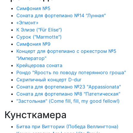
Симфония №5
Соната для фортепиано №14 "Лунная"
«Эгмонт»
К Элизе ("Für Elise")
Сурок ("Marmotte")
Симфония №9
Концерт для фортепиано с оркестром №5
"Император"
Крейцерова соната
Рондо "Ярость по поводу потерянного гроша"
Скрипичный концерт D-dur
Соната для фортепиано №23 "Appassionata"
Соната для фортепиано №8 "Патетическая"
"Застольная" (Come fill, fill, my good fellow!)
Кунсткамера
Битва при Виттории (Победа Веллингтона)