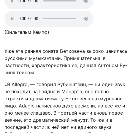
(Вильгельм Кемпф)
Уже эта ранняя соната Бетховена высоко це­нилась
русскими музыкантами. Примечательна, в
частности, характеристика ее, данная Антоном Ру­
бинштейном.
«В Allegro, — говорил Рубинштейн, — ни один звук
не походит на Гайдна и Моцарта; оно пол­но
страсти и драматизма; у Бетховена нахмуренное
лицо. Adagio написанов духе времени, но все же и
оно менее слащаво. В третьей части вновь повое
веяние, это драматический менуэт. То же и в
последней части: в ней нет ни единого звука