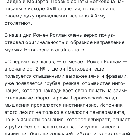
Гайдна и Моцарта. Первые сонаты Бетховена на­
писаны в исходе XVIII столетия, по все они по
своему духу принадлежат всецело XIX-му
столетию».
В наши дни Ромен Роллан очень верно почув­
ствовал оригинальность и образное направление
музыки Бетховена в этой сонате.
«С первых же шагов, — отмечает Ромен Рол­лам,—
в сонате ор. 2 № I, где он [Бетховен] еще
пользуется слышанными выражениями и фразами,
уже появляется грубая, резкая, отрывистая инто­
нация, которая накладывает свою печать на заим­
ствованные обороты речи. Героический склад
мыш­ления проявляется инстинктивно. Источник
этого лежит не только в смелости темперамента,
но и в ясности сознания, которое избирает, решает
и ру­бит без соглашательства. Рисунок тяжел: в
линии пет больше кошачьей гибкости, характерной