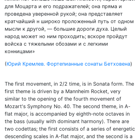
для Моцарта и его подражателей; она пряма и
прове­дена уверенной рукой; она представляет
кратчай­ший н широко проложенный путь от одном
мысли к другой, — большие дороги духа. Целый
народ может но ним проходить; вскоре пройдут
войска с тяжелыми обозами и с легкими
конницами»
(
Юрий Кремлев. Фортепианные сонаты Бетховена
)
The first movement, in 2/2 time, is in Sonata form. The
first theme is driven by a Mannheim Rocket, very
similar to the opening of the fourth movement of
Mozart's Symphony No. 40. The second theme, in A-
flat major, is accompanied by eighth-note octaves in
the bass (usually with dominant harmony). There are
two codettas; the first consists of a series of energetic
descending scales in A-flat major, and the second is a