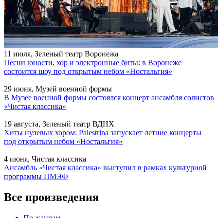
11 июля, Зеленый театр Воронежа
Песни юности, хор и электронные биты: в Воронеже
состоится шоу под открытым небом «Ностальгия»
29 июня, Музей военной формы
В Музее военной формы состоялся концерт ансамбля солистов
«Чистая классика»
19 августа, Зеленый театр ВДНХ
Хиты нулевых хором: Palestrina запускает летние концерты
под открытым небом «Ностальгия»
4 июня, Чистая классика
Ансамбль «Чистая классика» выступил в рамках культурной
программы ПМЭФ
Все произведения
По жанрам