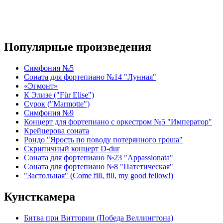
Популярные произведения
Симфония №5
Соната для фортепиано №14 "Лунная"
«Эгмонт»
К Элизе ("Für Elise")
Сурок ("Marmotte")
Симфония №9
Концерт для фортепиано с оркестром №5 "Император"
Крейцерова соната
Рондо "Ярость по поводу потерянного гроша"
Скрипичный концерт D-dur
Соната для фортепиано №23 "Appassionata"
Соната для фортепиано №8 "Патетическая"
"Застольная" (Come fill, fill, my good fellow!)
Кунсткамера
Битва при Виттории (Победа Веллингтона)