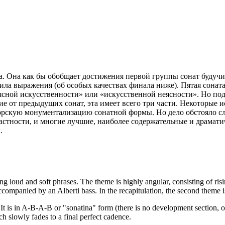
а. Она как бы обобщает достиже­ния первой группы сонат будучи
ила выражения (об особых качествах фина­ла ниже). Пятая сона
­ясной искусственности» или «искусственной неясности». Но под
ие от предыдущих сонат, эта имеет всего три части. Некоторые 
аторскую монументализацию сонатной формы. Но дело обстояло с
астности, и многие лучшие, наиболее содержа­тельные и драматич
.
ing loud and soft phrases. The theme is highly angular, consisting of r
accompanied by an Alberti bass. In the recapitulation, the second theme is
is in A-B-A-B or "sonatina" form (there is no development section, onl
h slowly fades to a final perfect cadence.