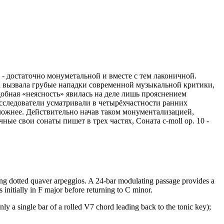
 - достаточно монуметальной и вместе с тем лаконичной.
та вызвала грубые нападки современной музыкальной критики,
обная «неясность» явилась на деле лишь прояснением
иссле­дователи усматривали в четырёхчастности ранних
ложнее. Действительно начав таком монументализацией,
ные свои сонаты пишет в трех частях, Соната с-moll ор. 10 -
ising dotted quaver arpeggios. A 24-bar modulating passage provides a
 initially in F major before returning to C minor.
y a single bar of a rolled V7 chord leading back to the tonic key);