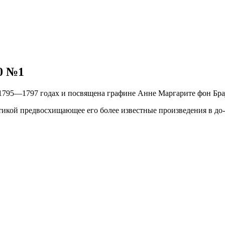
10 №1
1795—1797 годах и посвящена графине Анне Маргарите фон Брау
гетикой предвосхищающее его более известные произведения в д