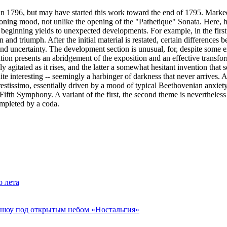
n 1796, but may have started this work toward the end of 1795. Marked
ning mood, not unlike the opening of the "Pathetique" Sonata. Here, how
d beginning yields to unexpected developments. For example, in the firs
nd triumph. After the initial material is restated, certain differences 
and uncertainty. The development section is unusual, for, despite some 
lation presents an abridgement of the exposition and an effective tran
agitated as it rises, and the latter a somewhat hesitant invention that 
te interesting -- seemingly a harbinger of darkness that never arrives. Af
Prestissimo, essentially driven by a mood of typical Beethovenian anxiet
Fifth Symphony. A variant of the first, the second theme is nevertheless i
ompleted by a coda.
о лета
я шоу под открытым небом «Ностальгия»