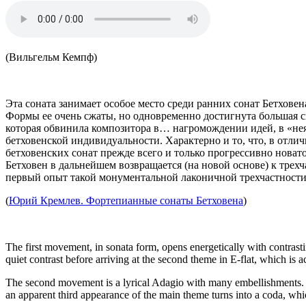
(Вильгельм Кемпф)
Эта соната занимает особое место среди ранних сонат Бетховен
Формы ее очень сжаты, но одновременно достигнута боль­шая с
которая обви­нила композитора в… нагромождении идей, в «не
бетховенской индивидуальности. Характерно и то, что, в отлич
бетховенских сонат прежде всего и только прогрес­сивно нов
Бетховен в даль­нейшем возвращается (на новой основе) к трехч
первый опыт такой монументальной лаконичной трехчастности
(
Юрий Кремлев. Фортепианные сонаты Бетховена
)
The first movement, in sonata form, opens energetically with contrast
quiet contrast before arriving at the second theme in E-flat, which is 
The second movement is a lyrical Adagio with many embellishments. It 
an apparent third appearance of the main theme turns into a coda, whic