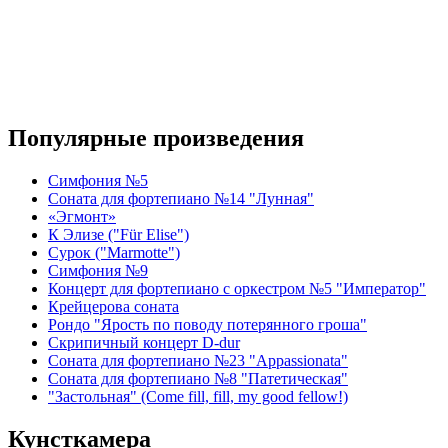
Популярные произведения
Симфония №5
Соната для фортепиано №14 "Лунная"
«Эгмонт»
К Элизе ("Für Elise")
Сурок ("Marmotte")
Симфония №9
Концерт для фортепиано с оркестром №5 "Император"
Крейцерова соната
Рондо "Ярость по поводу потерянного гроша"
Скрипичный концерт D-dur
Соната для фортепиано №23 "Appassionata"
Соната для фортепиано №8 "Патетическая"
"Застольная" (Come fill, fill, my good fellow!)
Кунсткамера