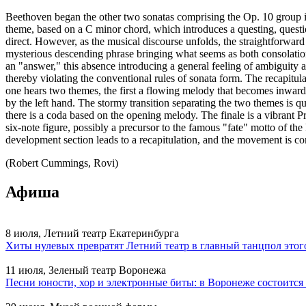
Beethoven began the other two sonatas comprising the Op. 10 group i
theme, based on a C minor chord, which introduces a questing, questio
direct. However, as the musical discourse unfolds, the straightforwar
mysterious descending phrase bringing what seems as both consolation a
an "answer," this absence introducing a general feeling of ambiguity 
thereby violating the conventional rules of sonata form. The recapitu
one hears two themes, the first a flowing melody that becomes inwardly 
by the left hand. The stormy transition separating the two themes is qui
there is a coda based on the opening melody. The finale is a vibrant 
six-note figure, possibly a precursor to the famous "fate" motto of the 
development section leads to a recapitulation, and the movement is c
(Robert Cummings, Rovi)
Афиша
8 июля, Летний театр Екатеринбурга
Хиты нулевых превратят Летний театр в главный танцпол этог
11 июля, Зеленый театр Воронежа
Песни юности, хор и электронные биты: в Воронеже состоитс