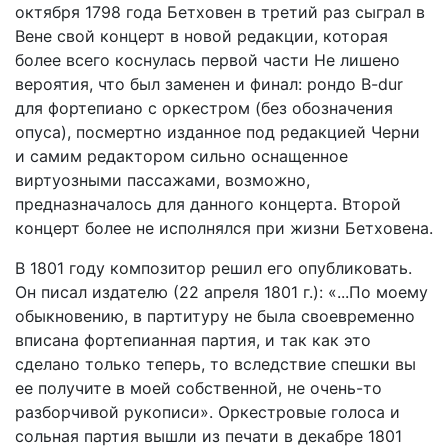
октября 1798 года Бетховен в третий раз сыграл в
Вене свой концерт в новой редакции, которая
более всего коснулась первой части
Н
е лишено
вероятия, что был заменен и финал: рондо
B-dur
для фортепиано с оркестром (без обозначения
опуса), посмертно изданное под редакцией Черни
и самим редактором сильно
оснащенное
виртуозными пассажами, возможно,
предназначалось для данного концерта. Второй
концерт более не исполнялся при жизни Бетховена.
В 1801 году композитор решил его опубликовать.
Он писал издателю (22 апреля 1801 г.): «...По моему
обыкновению, в партитуру не была своевременно
вписана фортепианная партия, и так как это
сделано только теперь, то вследствие спешки вы
ее получите в моей собственной, не очень-то
разборчивой рукописи». Оркестровые голоса и
сольная партия вышли из печати в декабре 1801