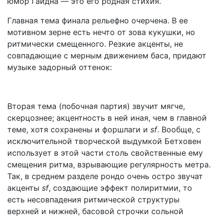
юмор Гайдна — это его родная стихия.
Главная тема финала рельефно очерчена. В ее
мотивном зерне есть нечто от зова кукушки, но
ритмически смещенного. Резкие акценты, не
совпадающие с мерным движением баса, придают
музыке задорный оттенок:
Вторая тема (побочная партия) звучит мягче,
скерцознее; акцентность
в ней иная, чем в главной
теме, хотя сохранены и форшлаги и
s
f
. Вообще, с
исключительной творческой выдумкой Бетховен
использует в этой части столь свойственные ему
смещения ритма, взрывающие регулярность метра.
Так, в среднем разделе рондо очень остро звучат
акценты
s
f
, создающие эффект полиритмии, то
есть несовпадения ритмической структуры
верхней и нижней, басовой строчки сольной