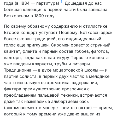
1
года (в 1834 — партитура)
. Дошедшая до нас
большая каденция к первой части была записана
Бетховеном в 1809 году.
По своему образному содержанию и стилистике
В
торой концерт уступает Первому: Бетховен здесь
более скован традицией, его индивидуальный
голос еще приглушен. Скромен оркестр: струнный
квинтет, флейта и парный состав гобоев, фаготов,
валторн, тогда как в партитуру
П
ервого концерта
уже введены кларнеты, трубы и литавры.
Традиционна — в духе моцартовской школы — и
партия солиста: в первых двух частях в мелодике
часто используется
хроматика
, задержания,
фактура преимущественно прозрачная с
преобладанием пальцевой техники, встречаются
даже так называемые
альбертиевы
басы
(аккомпанемент в манере тремоло октав) — прием,
который к тому времени уже давно вышел из