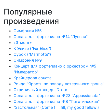
Популярные
произведения
Симфония №5
Соната для фортепиано №14 "Лунная"
«Эгмонт»
К Элизе ("Für Elise")
Сурок ("Marmotte")
Симфония №9
Концерт для фортепиано с оркестром №5
"Император"
Крейцерова соната
Рондо "Ярость по поводу потерянного гроша"
Скрипичный концерт D-dur
Соната для фортепиано №23 "Appassionata"
Соната для фортепиано №8 "Патетическая"
"Застольная" (Come fill, fill, my good fellow!)