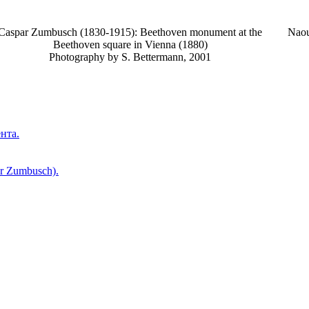
Caspar Zumbusch (1830-1915): Beethoven monument at the
Naou
Beethoven square in Vienna (1880)
Photography by S. Bettermann, 2001
нта.
r Zumbusch).