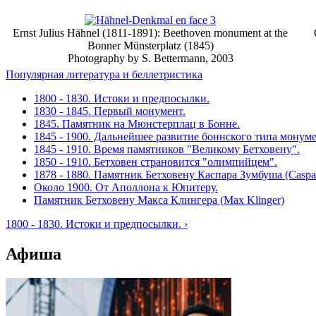
Ernst Julius Hähnel (1811-1891): Beethoven monument at the
Bonner Münsterplatz (1845)
Photography by S. Bettermann, 2003
Популярная литература и беллетристика
1800 - 1830. Истоки и предпосылки.
1830 - 1845. Первый монумент.
1845. Памятник на Мюнстерплац в Бонне.
1845 - 1900. Дальнейшее развитие боннского типа монуме
1845 - 1910. Время памятников "Великому Бетховену".
1850 - 1910. Бетховен страновится "олимпийцем".
1878 - 1880. Памятник Бетховену Каспара Зумбуша (Caspa
Около 1900. От Аполлона к Юпитеру.
Памятник Бетховену Макса Клингера (Max Klinger)
1800 - 1830. Истоки и предпосылки. ›
Афиша