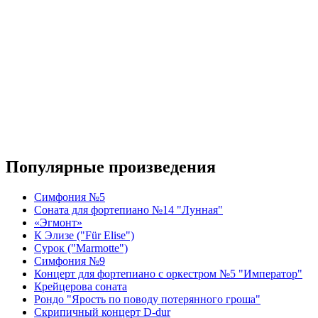
Популярные произведения
Симфония №5
Соната для фортепиано №14 "Лунная"
«Эгмонт»
К Элизе ("Für Elise")
Сурок ("Marmotte")
Симфония №9
Концерт для фортепиано с оркестром №5 "Император"
Крейцерова соната
Рондо "Ярость по поводу потерянного гроша"
Скрипичный концерт D-dur