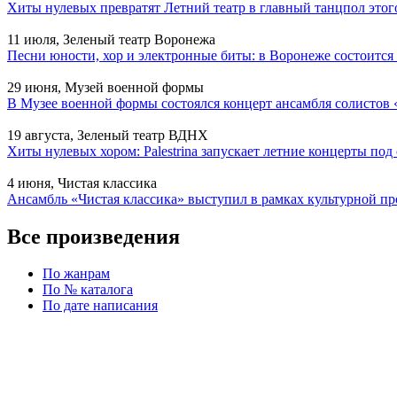
Хиты нулевых превратят Летний театр в главный танцпол этог
11 июля, Зеленый театр Воронежа
Песни юности, хор и электронные биты: в Воронеже состоитс
29 июня, Музей военной формы
В Музее военной формы состоялся концерт ансамбля солистов 
19 августа, Зеленый театр ВДНХ
Хиты нулевых хором: Palestrina запускает летние концерты по
4 июня, Чистая классика
Ансамбль «Чистая классика» выступил в рамках культурной
Все произведения
По жанрам
По № каталога
По дате написания