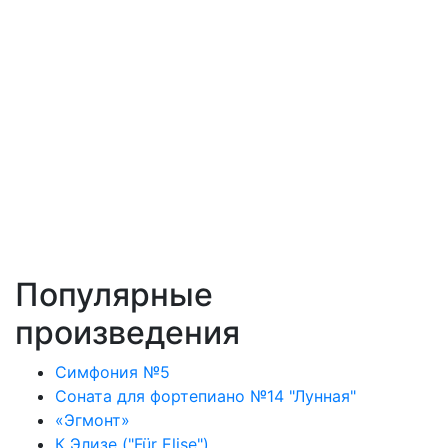
Популярные
произведения
Симфония №5
Соната для фортепиано №14 "Лунная"
«Эгмонт»
К Элизе ("Für Elise")