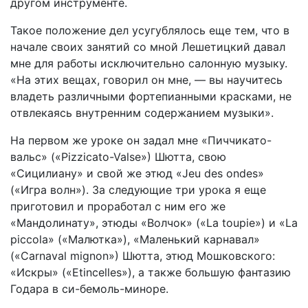
другом инструменте.
Такое положение дел усугублялось еще тем, что в
начале своих занятий со мной Лешетицкий давал
мне для работы исключительно салонную музыку.
«На этих вещах, говорил он мне, — вы научитесь
владеть различными фортепианными красками, не
отвлекаясь внутренним содержанием музыки».
На первом же уроке он задал мне «Пиччикато-
вальс» («Pizzicato-Valse») Шютта, свою
«Сицилиану» и свой же этюд «Jeu des ondes»
(«Игра волн»). За следующие три урока я еще
приготовил и проработал с ним его же
«Мандолинату», этюды «Волчок» («La toupie») и «La
piccola» («Малютка»), «Маленький карнавал»
(«Carnaval mignon») Шютта, этюд Мошковского:
«Искры» («Etincelles»), а также большую фантазию
Годара в си-бемоль-миноре.