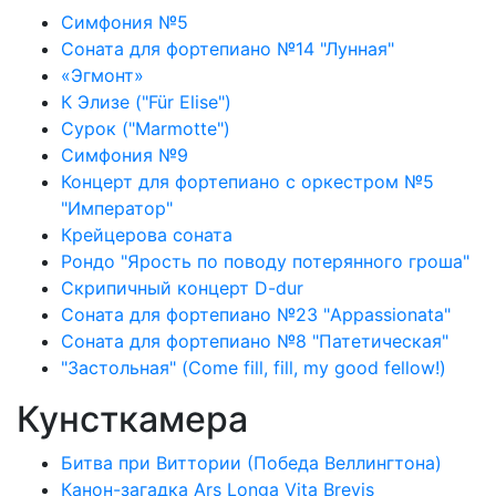
Симфония №5
Соната для фортепиано №14 "Лунная"
«Эгмонт»
К Элизе ("Für Elise")
Сурок ("Marmotte")
Симфония №9
Концерт для фортепиано с оркестром №5
"Император"
Крейцерова соната
Рондо "Ярость по поводу потерянного гроша"
Скрипичный концерт D-dur
Соната для фортепиано №23 "Appassionata"
Соната для фортепиано №8 "Патетическая"
"Застольная" (Come fill, fill, my good fellow!)
Кунсткамера
Битва при Виттории (Победа Веллингтона)
Канон-загадка Ars Longa Vita Brevis