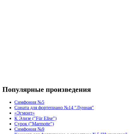
Популярные произведения
Симфония №5
Соната для фортепиано №14 "Лунная"
«Эгмонт»
К Элизе ("Für Elise")
Сурок ("Marmotte")
Симфония №9