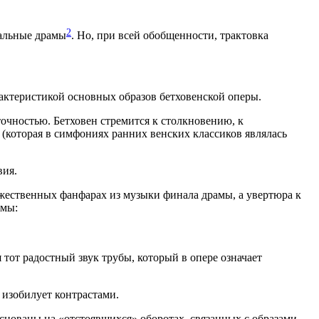
2
тальные драмы
. Но, при всей обобщенности, трактовка
ак­теристикой основных образов бетховенской оперы.
очностью. Бетховен стремится к столкновению, к
(которая в сим­фониях ранних венских классиков являлась
вия.
ржественных фанфарах из музыки финала драмы, а увертюра к
емы:
 тот радостный звук трубы, который в опере означает
, изобилует контрастами.
но­ваны на «отстоявшихся» оборотах, связанных с образами