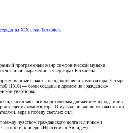
середины XIX века. Бетховен.
еобразный программный жанр симфонической музыки
отчетливое выра­жение в увертюрах Бетховена.
торжественные сюжеты не вдохновляли композитора. Четыре
-moll (1810) — были созданы к драмам на гражданско-
енской увертюры.
ликта, связанная с освободительным движением народа или с
про­изведения композитора. В музыке не нашли отражения ни
телями, вера в победу светлых сил.
кт между чувством гражданского долга и личными
 частности, к опере «Ифигения в Авлиде»).