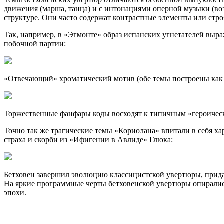
движе­ния (марша, танца) и с интонациями оперной музыки (во
структуре. Они часто содержат контрастные элементы или стро
Так, например, в «Эгмонте» образ испанских угнетателей вы­
по­бочной партии:
«Отвечающий» хроматический мотив (обе темы построены как 
Торжественные фанфары коды восходят к типичным «героиче­
Точно так же трагические темы «Кориолана» впитали в себя х
страха и скорби из «Ифигении в Авлиде» Глюка:
Бетховен завершил эволюцию классицистской увертюры, при­д
На яркие программные черты бетховенской увертюры опирали
эпохи.