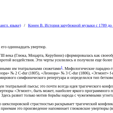
англ. языке)
/
Конен В. История зарубежной музыки с 1789 до 
 его одиннадцать увертюр.
VIII века (Глюка, Моцарта, Керубини) сформировалась как сво
отой воздейст­вия. Эти черты усилились и получили еще более 
1
ранными им театральными сюжетами
. Мифологические парад­но-
­ра» № 2 C-dur (1805), «Леонора» № 3 C-dur (1806), «Эгмонт» f
мирового симфонического репертуара и определился тип бетхов
и театральной пьесы; это почти всегда идея трагического конф
вер­тюры «Эгмонт», быть может, наиболее яркого программного 
 Здесь развит только мотив борьбы народа с чужеземными угнета
но шекспировской страстностью раскрывает трагический конфли
 приемам это произ­ведение напоминает глюковские увертюры (в