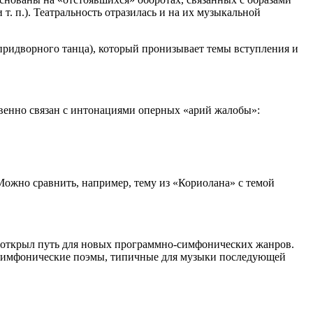
. п.). Театральность отразилась и на их музыкальной
придворного танца), который пронизывает темы вступления и
венно связан с интонациями оперных «арий жалобы»:
Можно сравнить, например, тему из «Кориолана» с темой
н открыл путь для новых программно-симфонических жанров.
симфони­ческие поэмы, типичные для музыки последующей