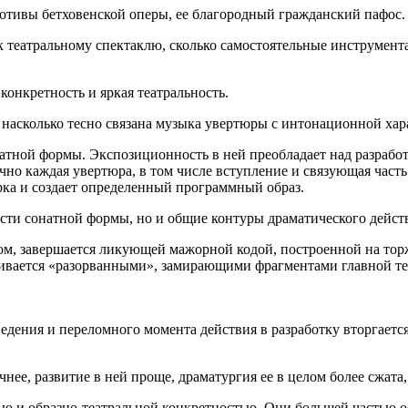
отивы бетховенской оперы, ее благородный гражданский пафос.
к театральному спектаклю, сколько самостоятельные инструмен
онкретность и яркая театральность.
 насколько тесно связана музыка увертюры с интонационной хар
атной формы. Экспозиционность в ней преобладает над разработ
но каждая увер­тюра, в том числе вступление и связующая часть 
рка и создает определен­ный программный образ.
ости сонатной формы, но и общие контуры драматического дейст
­том, завершается ликующей мажорной кодой, построенной на то
и­вается «разорванными», замирающими фрагментами главной т
дения и переломного момента действия в разработку вторгает­ся
нее, развитие в ней проще, драматургия ее в целом более сжа­та
 и образно-театральной конкретностью. Они большей частью ос