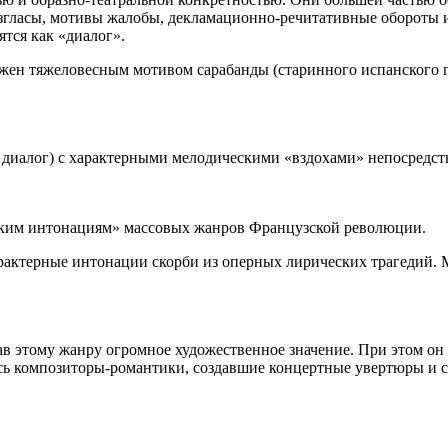
згласы, мотивы жалобы, декламационно-речитативные обороты и т
ятся как «диалог».
ражен тяжеловесным мотивом сарабанды (старинного испанского 
диалог) с характерными мелодическими «вздохами» непосредст
ским интонациям» массовых жанров Французской революции.
арактерные интонации скорби из оперных лирических трагедий. 
ав этому жанру огромное художественное значение. При этом о
сь ком­позиторы-романтики, создавшие концертные увертюры и 