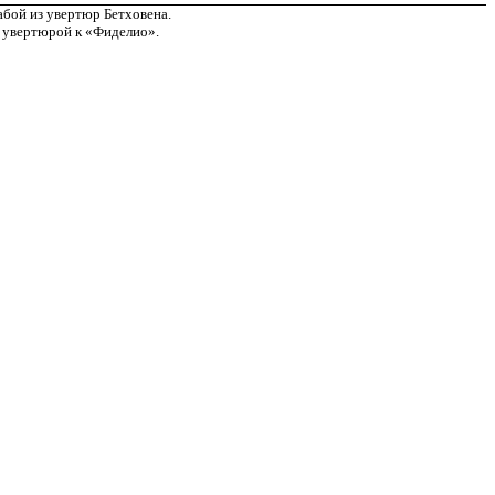
а­бой из увертюр Бетховена.
й увертюрой к «Фиделио».