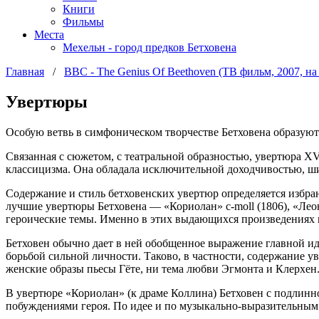
Книги
Фильмы
Места
Мехельн - город предков Бетховена
Главная
/
BBC - The Genius Of Beethoven (ТВ фильм, 2007, на 
Увертюры
Особую ветвь в симфоническом творчестве Бетховена образуют
Связанная с сюжетом, с театральной образностью, увертюра X
классицизма. Она обладала исключительной доходчивостью, шир
Содержание и стиль бетховенских увертюр определяется из­б
лучшие увертюры Бетховена — «Кориолан» c-moll (1806), «Леоно
героические темы. Именно в этих выдающихся произведениях 
Бетховен обычно дает в ней обобщенное выражение главной иде
борьбой сильной личности. Таково, в частности, содержание у
жен­ские образы пьесы Гёте, ни тема любви Эгмонта и Клерхен.
В увертюре «Кориолан» (к драме Коллина) Бетховен с подлин­
побуждениями ге­роя. По идее и по музыкально-выразительным