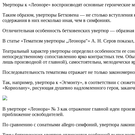
Увертюры к «Леоноре» воспроизводят основные героические м
Таким образом, увертюры Бетховена — не столько вступления 
содержа­ния в них несколько иная, чем в симфониях.
Отличительная особенность бетховенских увертюр — образная к
В статье «Тематизм увертюры „Леонора"» А. Н. Серов показал,
Театральный характер увертюры определил особенности ее сон
непосредствен­ному сопоставлению ярко контрастных тем. Обыч
лишь производной от главной), самостоятельна, мелодически я
Последовательность тематизма отражает не только закономер­н
Так, например, увертюра к «Эгмонту», в соответствии с сюже
«Кориолану», рисующая душевно надломленного героя, заканч
В увертюре «Леонора» № 3 как отражение главной идеи произ­ве
приближе­ние освободителей.
По сравнению с сонатными allegro симфоний, увертюра лако­нич
Темы бетховенских увертюр отличаются особенной выпуклостью