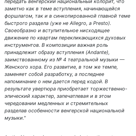
передать венгерский национальный колорит, что
заметно как в теме вступления, начинающейся
форшлагом, так и в синкопированной главной теме
быстрого раздела (уже не Allegro, a Presto).
Своеобразно и вступительное нисходящее
движение по квартам перекликающихся духовых
инструментов. В композиции важная роль
принадлежит об­разу вступления (Andante),
заимствованному из № 4 теат­ральной музыки —
Женского хора. Его развитие, в том же темпе,
заменяет собой разработку, а последнее
напоминание о нем дается перед кодой. В
результате увертюра приобрета­ет торжественно-
эпический характер, запечатлевая и в этом
чередовании медленных и стремительных
разделав особенно­сти венгерской национальной
музыки."