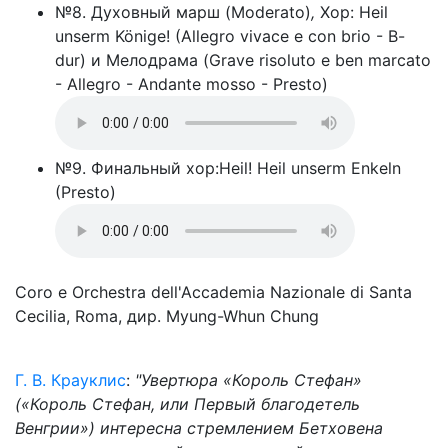
№8. Духовный марш (Moderato)
,
Хор: Heil
unserm Könige! (Allegro vivace e con brio - B-
dur) и Мелодрама (Grave risoluto e ben marcato
- Allegro - Andante mosso - Presto)
№9. Финальный хор:Heil! Heil unserm Enkeln
(Presto)
Coro e Orchestra dell'Accademia Nazionale di Santa
Cecilia, Roma, дир. Myung-Whun Chung
Г. В. Крауклис
:
"Увертюра «Король Стефан»
(«Король Сте­фан, или Первый благодетель
Венгрии») интересна стремлением Бетховена