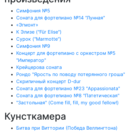
Симфония №5
Соната для фортепиано №14 "Лунная"
«Эгмонт»
К Элизе ("Für Elise")
Сурок ("Marmotte")
Симфония №9
Концерт для фортепиано с оркестром №5
"Император"
Крейцерова соната
Рондо "Ярость по поводу потерянного гроша"
Скрипичный концерт D-dur
Соната для фортепиано №23 "Appassionata"
Соната для фортепиано №8 "Патетическая"
"Застольная" (Come fill, fill, my good fellow!)
Кунсткамера
Битва при Виттории (Победа Веллингтона)