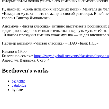
которые потом можно узнать в его камерных и симфонических
И, наконец, «Семь испанских народных песен» Мануэля де Фал
«Камерная музыка — это не жанр, а способ разговора. В ней н
говорит Виктор Ямпольский.
Ансамбль «Чистая классика» активно выступает в российских 
традицию камерного исполнительства и вернуть музыке её гла
10 ноября прозвучит именно такая музыка — не для внешнего эф
Партнер ансамбля «Чистая классика» – ПАО «Банк ПСБ».
Начало в 19:00.
Билеты по ссылке:
https://zaryadyehall.ru/events/classics/solisty-an
Адрес: ул. Варварка, 6 стр. 4
Beethoven's works
by genre
catalogue
by date