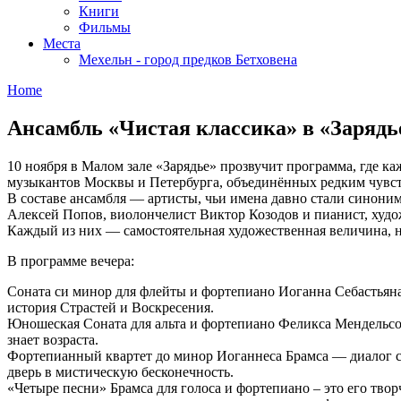
Книги
Фильмы
Места
Мехельн - город предков Бетховена
Home
Ансамбль «Чистая классика» в «Заряд
10 ноября в Малом зале «Зарядье» прозвучит программа, где к
музыкантов Москвы и Петербурга, объединённых редким чувст
В составе ансамбля — артисты, чьи имена давно стали синони
Алексей Попов, виолончелист Виктор Козодов и пианист, худ
Каждый из них — самостоятельная художественная величина, н
В программе вечера:
Соната си минор для флейты и фортепиано Иоганна Себастьяна
история Страстей и Воскресения.
Юношеская Соната для альта и фортепиано Феликса Мендельсо
знает возраста.
Фортепианный квартет до минор Иоганнеса Брамса — диалог с 
дверь в мистическую бесконечность.
«Четыре песни» Брамса для голоса и фортепиано – это его твор