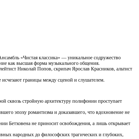
и. Ансамбль «Чистая классика» — уникальное содружество
ние как высшая форма музыкального общения.
лейтист Николай Попов, скрипач Ярослав Красников, альтист
е исчезают границы между сценой и слушателем.
орой сквозь стройную архитектуру полифонии проступает
шего эпоху романтизма и доказавшего, что вдохновение не
онии Бетховена не приносит освобождения, а лишь открывает
наивных народных до философских трагических и глубоких,