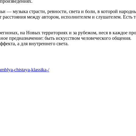
 произведениях.
ьи — музыка страсти, ревности, света и боли, в которой наро
ет расстояния между автором, исполнителем и слушателем. Есть 
регионах, на Новых территориях и за рубежом, неся в каждое 
вное предназначение: быть искусством человеческого общения.
фекта, а для внутреннего света.
samblya-chistaya-klassika-/