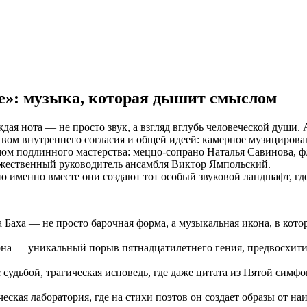
ье»: музыка, которая дышит смыслом
аждая нота — не просто звук, а взгляд вглубь человеческой душ
вом внутреннего согласия и общей идеей: камерное музицирова
мом подлинного мастерства: меццо-сопрано Наталья Савинова, ф
ожественный руководитель ансамбля Виктор Ямпольский.
о именно вместе они создают тот особый звуковой ландшафт, гд
 Баха — не просто барочная форма, а музыкальная икона, в кот
на — уникальный порыв пятнадцатилетнего гения, предвосхитив
судьбой, трагическая исповедь, где даже цитата из Пятой симф
ческая лаборатория, где на стихи поэтов он создает образы от 