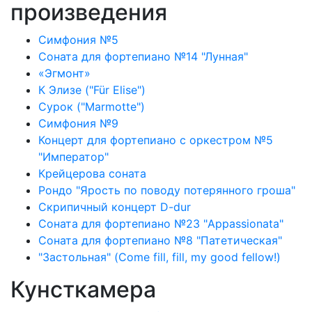
произведения
Симфония №5
Соната для фортепиано №14 "Лунная"
«Эгмонт»
К Элизе ("Für Elise")
Сурок ("Marmotte")
Симфония №9
Концерт для фортепиано с оркестром №5
"Император"
Крейцерова соната
Рондо "Ярость по поводу потерянного гроша"
Скрипичный концерт D-dur
Соната для фортепиано №23 "Appassionata"
Соната для фортепиано №8 "Патетическая"
"Застольная" (Come fill, fill, my good fellow!)
Кунсткамера