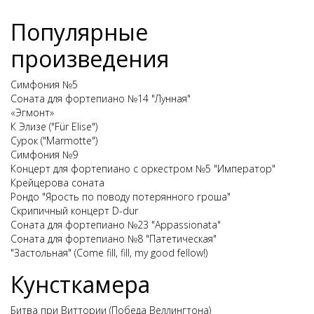
Популярные
произведения
Симфония №5
Соната для фортепиано №14 "Лунная"
«Эгмонт»
К Элизе ("Für Elise")
Сурок ("Marmotte")
Симфония №9
Концерт для фортепиано с оркестром №5 "Император"
Крейцерова соната
Рондо "Ярость по поводу потерянного гроша"
Скрипичный концерт D-dur
Соната для фортепиано №23 "Appassionata"
Соната для фортепиано №8 "Патетическая"
"Застольная" (Come fill, fill, my good fellow!)
Кунсткамера
Битва при Виттории (Победа Веллингтона)