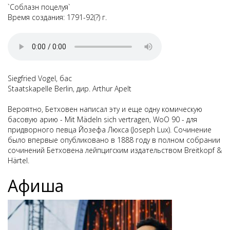
`Соблазн поцелуя`
Время создания: 1791-92(?) г.
Siegfried Vogel, бас
Staatskapelle Berlin, дир. Arthur Apelt
Вероятно, Бетховен написал эту и еще одну комическую
басовую арию -
Mit Mädeln sich vertragen, WoO 90
- для
придворного певца Йозефа Люкса (Joseph Lux). Сочинение
было впервые опубликовано в 1888 году в полном собрании
сочинений Бетховена лейпцигским издательством Breitkopf &
Härtel.
Афиша