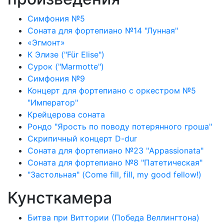
Симфония №5
Соната для фортепиано №14 "Лунная"
«Эгмонт»
К Элизе ("Für Elise")
Сурок ("Marmotte")
Симфония №9
Концерт для фортепиано с оркестром №5
"Император"
Крейцерова соната
Рондо "Ярость по поводу потерянного гроша"
Скрипичный концерт D-dur
Соната для фортепиано №23 "Appassionata"
Соната для фортепиано №8 "Патетическая"
"Застольная" (Come fill, fill, my good fellow!)
Кунсткамера
Битва при Виттории (Победа Веллингтона)