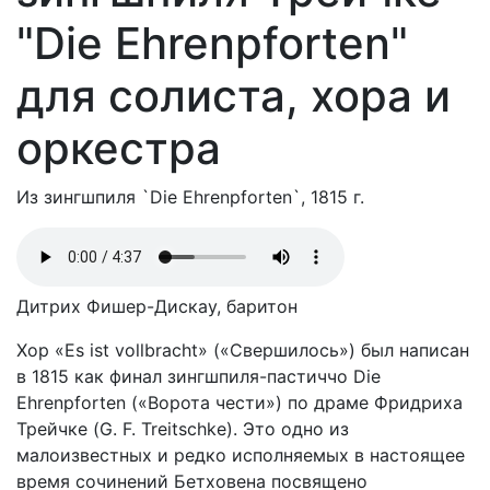
"Die Ehrenpforten"
для солиста, хора и
оркестра
Из зингшпиля `Die Ehrenpforten`, 1815 г.
Дитрих Фишер-Дискау, баритон
Хор «Es ist vollbracht» («Свершилось») был написан
в 1815 как финал зингшпиля-пастиччо Die
Ehrenpforten («Ворота чести») по драме Фридриха
Трейчке (G. F. Treitschke). Это одно из
малоизвестных и редко исполняемых в настоящее
время сочинений Бетховена посвящено