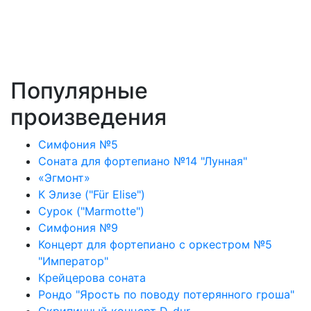
Популярные
произведения
Симфония №5
Соната для фортепиано №14 "Лунная"
«Эгмонт»
К Элизе ("Für Elise")
Сурок ("Marmotte")
Симфония №9
Концерт для фортепиано с оркестром №5
"Император"
Крейцерова соната
Рондо "Ярость по поводу потерянного гроша"