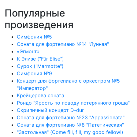
Популярные
произведения
Симфония №5
Соната для фортепиано №14 "Лунная"
«Эгмонт»
К Элизе ("Für Elise")
Сурок ("Marmotte")
Симфония №9
Концерт для фортепиано с оркестром №5
"Император"
Крейцерова соната
Рондо "Ярость по поводу потерянного гроша"
Скрипичный концерт D-dur
Соната для фортепиано №23 "Appassionata"
Соната для фортепиано №8 "Патетическая"
"Застольная" (Come fill, fill, my good fellow!)