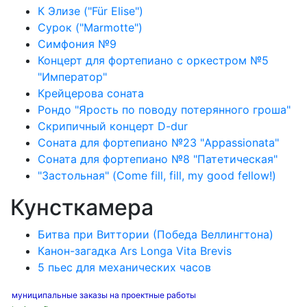
К Элизе ("Für Elise")
Сурок ("Marmotte")
Симфония №9
Концерт для фортепиано с оркестром №5
"Император"
Крейцерова соната
Рондо "Ярость по поводу потерянного гроша"
Скрипичный концерт D-dur
Соната для фортепиано №23 "Appassionata"
Соната для фортепиано №8 "Патетическая"
"Застольная" (Come fill, fill, my good fellow!)
Кунсткамера
Битва при Виттории (Победа Веллингтона)
Канон-загадка Ars Longa Vita Brevis
5 пьес для механических часов
муниципальные заказы на проектные работы