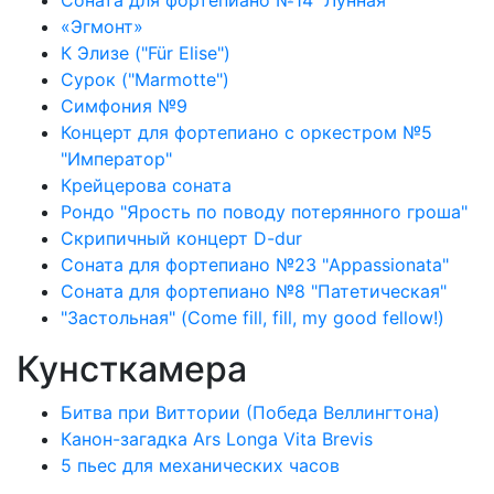
Соната для фортепиано №14 "Лунная"
«Эгмонт»
К Элизе ("Für Elise")
Сурок ("Marmotte")
Симфония №9
Концерт для фортепиано с оркестром №5
"Император"
Крейцерова соната
Рондо "Ярость по поводу потерянного гроша"
Скрипичный концерт D-dur
Соната для фортепиано №23 "Appassionata"
Соната для фортепиано №8 "Патетическая"
"Застольная" (Come fill, fill, my good fellow!)
Кунсткамера
Битва при Виттории (Победа Веллингтона)
Канон-загадка Ars Longa Vita Brevis
5 пьес для механических часов