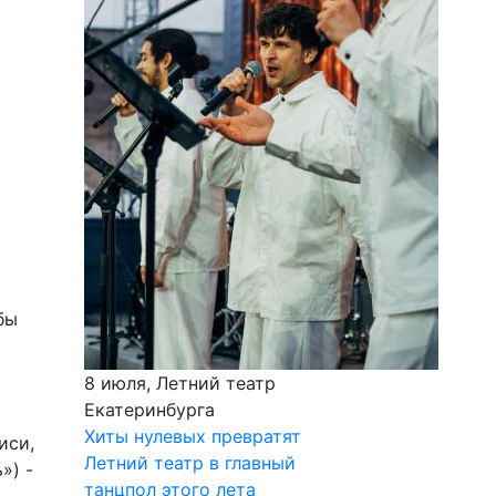
бы
8 июля, Летний театр
Екатеринбурга
Хиты нулевых превратят
иси,
Летний театр в главный
») -
танцпол этого лета