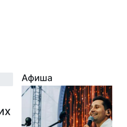
Афиша
их