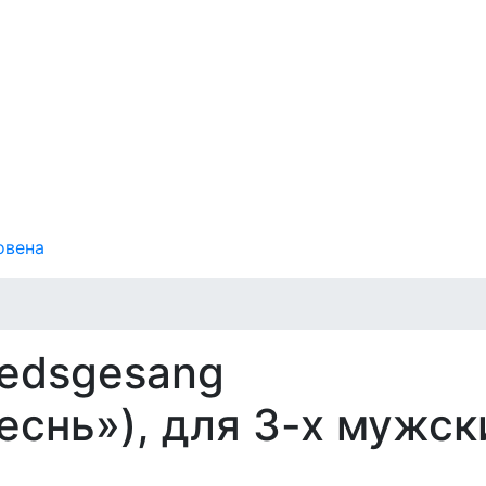
овена
iedsgesang
еснь»), для 3-х мужск