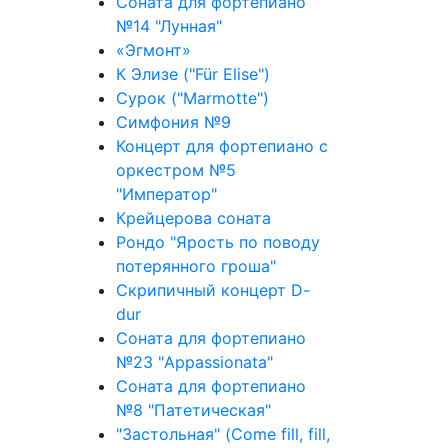
Соната для фортепиано
№14 "Лунная"
«Эгмонт»
К Элизе ("Für Elise")
Сурок ("Marmotte")
Симфония №9
Концерт для фортепиано с
оркестром №5
"Император"
Крейцерова соната
Рондо "Ярость по поводу
потерянного гроша"
Скрипичный концерт D-
dur
Соната для фортепиано
№23 "Appassionata"
Соната для фортепиано
№8 "Патетическая"
"Застольная" (Come fill, fill,