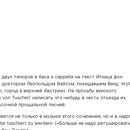
двух теноров и баса a cappella на текст Игнаца фон
 доктором Леопольдом Вайсом, покидавшим Вену, что
r, город в верхней Австрии). На просьбу венского
 von Tuscher) написать что-нибудь в честь отъезда их
асочной прощальной песней.
тся не только в музыке этого сочинения, но и в надп
ter tuschiert zu werden» («Больше не надо ретушировать