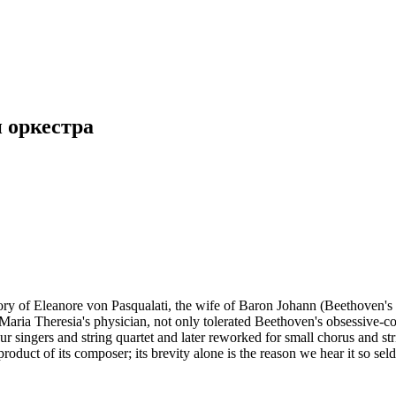
и оркестра
of Eleanore von Pasqualati, the wife of Baron Johann (Beethoven's fr
s Maria Theresia's physician, not only tolerated Beethoven's obsessive
r singers and string quartet and later reworked for small chorus and str
roduct of its composer; its brevity alone is the reason we hear it so sel