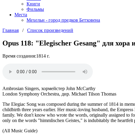
Книги
Фильмы
Места
Мехельн - город предков Бетховена
Главная
/
Список произведений
Opus 118: "Elegischer Gesang" для хора 
Время создания:1814 г.
Ambrosian Singers, хормейстер John McCarthy
London Symphony Orchestra, дир. Michael Tilson Thomas
The Elegiac Song was composed during the summer of 1814 in memory 
childbirth three years earlier. Her music-loving husband, the Empres
family. We don't know who wrote the words, originally assigned to fou
only on the words "himmlischen Geistes," is indubitably the heartfelt p
(All Music Guide)