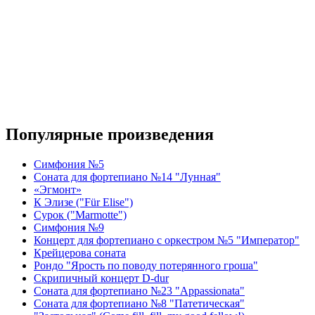
Популярные произведения
Симфония №5
Соната для фортепиано №14 "Лунная"
«Эгмонт»
К Элизе ("Für Elise")
Сурок ("Marmotte")
Симфония №9
Концерт для фортепиано с оркестром №5 "Император"
Крейцерова соната
Рондо "Ярость по поводу потерянного гроша"
Скрипичный концерт D-dur
Соната для фортепиано №23 "Appassionata"
Соната для фортепиано №8 "Патетическая"