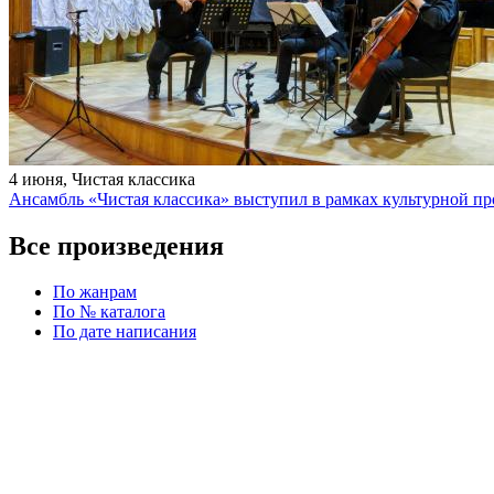
4 июня, Чистая классика
Ансамбль «Чистая классика» выступил в рамках культурной
Все произведения
По жанрам
По № каталога
По дате написания