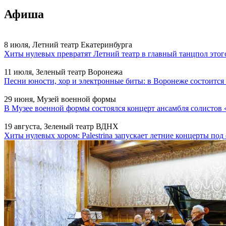
Афиша
8 июля, Летний театр Екатеринбурга
Хиты нулевых превратят Летний театр в главный танцпол этог
11 июля, Зеленый театр Воронежа
Песни юности, хор и электронные биты: в Воронеже состоитс
29 июня, Музей военной формы
В Музее военной формы состоялся концерт ансамбля солистов 
19 августа, Зеленый театр ВДНХ
Хиты нулевых хором: Palestrina запускает летние концерты по