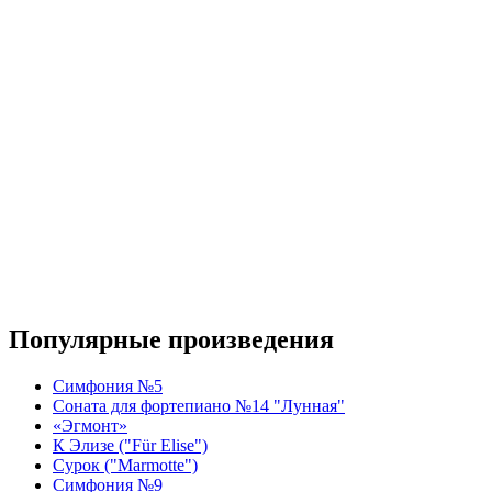
Популярные произведения
Симфония №5
Соната для фортепиано №14 "Лунная"
«Эгмонт»
К Элизе ("Für Elise")
Сурок ("Marmotte")
Симфония №9