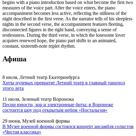
begins with a piano introduction based on what become the first two
measures of the voice part. After the voice enters, the piano
accompaniment becomes less active, reflecting the stillness of the
night described in the first verse. As the narrator tells of his sleepless
nights in the second verse, the accompaniment features fleeting,
disconnected figures in the right hand, conveying a sense of
restlessness. During the third verse, in which the lonesome lover
acquires renewed hope, the piano part shifts to an animated,
constant, sixteenth-note triplet rhythm.
Афиша
8 июля, Летний театр Екатеринбурга
Хиты нулевых превратят Летний театр в главный танцпол
этого лета
11 июля, Зеленый театр Воронежа
Песни юности, хор и электронные биты: в Воронеже
состоится шоу под открытым небом «Ностальгия»
29 июня, Музей военной формы
В Музее военной формы состоялся концерт ансамбля солистов
«Чистая классика»