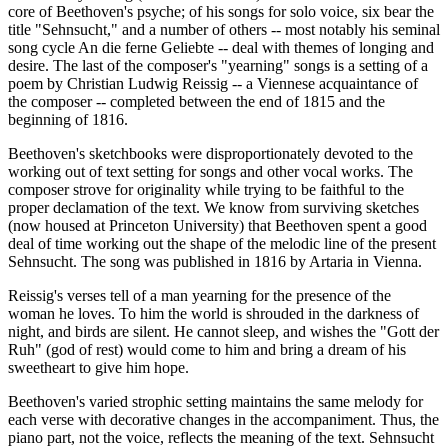
core of Beethoven's psyche; of his songs for solo voice, six bear the
title "Sehnsucht," and a number of others -- most notably his seminal
song cycle An die ferne Geliebte -- deal with themes of longing and
desire. The last of the composer's "yearning" songs is a setting of a
poem by Christian Ludwig Reissig -- a Viennese acquaintance of
the composer -- completed between the end of 1815 and the
beginning of 1816.
Beethoven's sketchbooks were disproportionately devoted to the
working out of text setting for songs and other vocal works. The
composer strove for originality while trying to be faithful to the
proper declamation of the text. We know from surviving sketches
(now housed at Princeton University) that Beethoven spent a good
deal of time working out the shape of the melodic line of the present
Sehnsucht. The song was published in 1816 by Artaria in Vienna.
Reissig's verses tell of a man yearning for the presence of the
woman he loves. To him the world is shrouded in the darkness of
night, and birds are silent. He cannot sleep, and wishes the "Gott der
Ruh" (god of rest) would come to him and bring a dream of his
sweetheart to give him hope.
Beethoven's varied strophic setting maintains the same melody for
each verse with decorative changes in the accompaniment. Thus, the
piano part, not the voice, reflects the meaning of the text. Sehnsucht