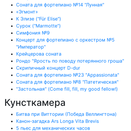
Соната для фортепиано №14 "Лунная"
«Эгмонт»
К Элизе ("Für Elise")
Сурок ("Marmotte")
Симфония №9
Концерт для фортепиано с оркестром №5
"Император"
Крейцерова соната
Рондо "Ярость по поводу потерянного гроша"
Скрипичный концерт D-dur
Соната для фортепиано №23 "Appassionata"
Соната для фортепиано №8 "Патетическая"
"Застольная" (Come fill, fill, my good fellow!)
Кунсткамера
Битва при Виттории (Победа Веллингтона)
Канон-загадка Ars Longa Vita Brevis
5 пьес для механических часов