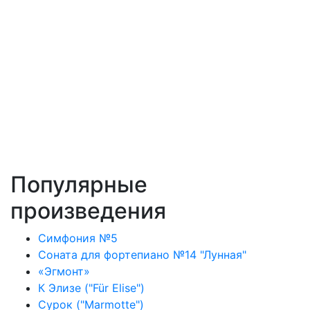
Популярные
произведения
Симфония №5
Соната для фортепиано №14 "Лунная"
«Эгмонт»
К Элизе ("Für Elise")
Сурок ("Marmotte")