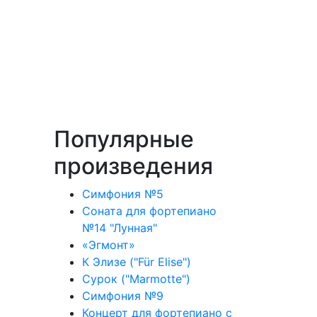
Популярные
произведения
Симфония №5
Соната для фортепиано
№14 "Лунная"
«Эгмонт»
К Элизе ("Für Elise")
Сурок ("Marmotte")
Симфония №9
Концерт для фортепиано с