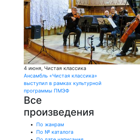
4 июня, Чистая классика
Ансамбль «Чистая классика»
выступил в рамках культурной
программы ПМЭФ
Все
произведения
По жанрам
По № каталога
По дате написания