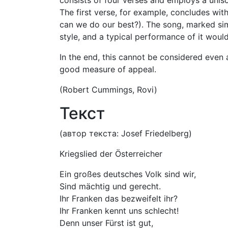
consists of four verses and employs a unison
The first verse, for example, concludes wi
can we do our best?). The song, marked simpl
style, and a typical performance of it would
In the end, this cannot be considered even 
good measure of appeal.
(Robert Cummings, Rovi)
Текст
(автор текста: Josef Friedelberg)
Kriegslied der Österreicher
Ein großes deutsches Volk sind wir,
Sind mächtig und gerecht.
Ihr Franken das bezweifelt ihr?
Ihr Franken kennt uns schlecht!
Denn unser Fürst ist gut,