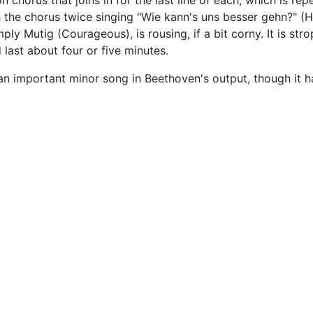
 chorus that joins in for the last line of each, which is rep
th the chorus twice singing "Wie kann's uns besser gehn?" (
y Mutig (Courageous), is rousing, if a bit corny. It is stro
 last about four or five minutes.
an important minor song in Beethoven's output, though it h