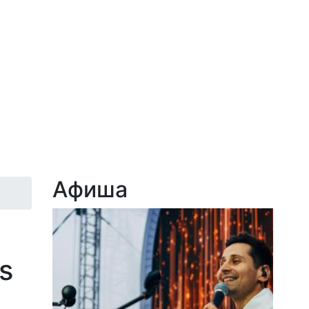
Афиша
s