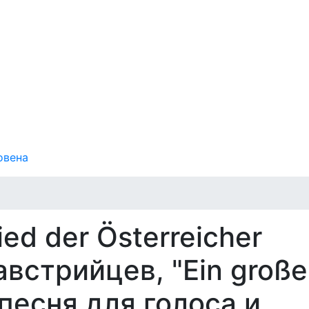
овена
ied der Österreicher
австрийцев, "Ein große
 песня для голоса и