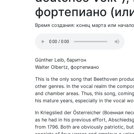
фортепиано (или
Время создания: конец марта или начало
Günther Leib, баритон
Walter Olbertz, фортепиано
This is the only song that Beethoven produced
other genres. In the vocal realm the compos
and chamber areas. Thus, this song, coming in 
his mature years, especially in the vocal w
In Kriegslied der Österreicher (Военная пе
as he had in his previous effort, Abschieds
from 1796. Both are obviously patriotic, but