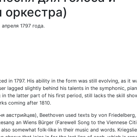
 оркестра)
 апреля 1797 года.
 in 1797. His ability in the form was still evolving, as it w
er lagged slightly behind his talents in the symphonic, pian
the latter part of his first period, still lacks the skill sho
orks coming after 1810.
сня австрийцев), Beethoven used texts by von Friedelberg, 
gesang an Wiens Bürger (Farewell Song to the Viennese Citi
 also somewhat folk-like in their music and words. Kriegsli