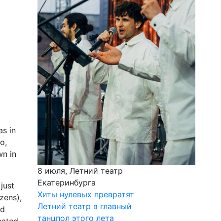
as in
o,
wn in
8 июля, Летний театр
Екатеринбурга
just
Хиты нулевых превратят
zens),
Летний театр в главный
ed
танцпол этого лета