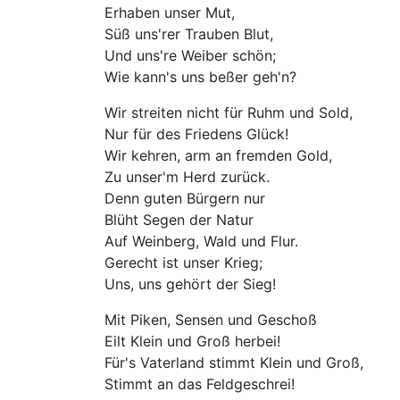
Erhaben unser Mut,
Süß uns'rer Trauben Blut,
Und uns're Weiber schön;
Wie kann's uns beßer geh'n?
Wir streiten nicht für Ruhm und Sold,
Nur für des Friedens Glück!
Wir kehren, arm an fremden Gold,
Zu unser'm Herd zurück.
Denn guten Bürgern nur
Blüht Segen der Natur
Auf Weinberg, Wald und Flur.
Gerecht ist unser Krieg;
Uns, uns gehört der Sieg!
Mit Piken, Sensen und Geschoß
Eilt Klein und Groß herbei!
Für's Vaterland stimmt Klein und Groß,
Stimmt an das Feldgeschrei!