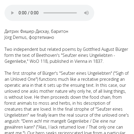
Дитрих Фишер-Дискау, баритон
Jörg Demus, фортепиано
Two independent but related poems by Gottfried August Bürger
form the text of Beethoven's "Seufzer eines Ungeliebten -
Gegenliebe," WoO 118, published in Vienna in 1837.
The first strophe of Bürger's "Seufzer eines Ungeliebten" ("Sigh of
an Unloved One") functions much like a recitative preceding an
operatic aria in that it sets up the ensuing text. In this case, our
unloved one asks mother nature why only he, of all living things,
is without love. He then proceeds down the food chain, from
forest animals to moss and herbs, in his description of
creatures that are loved. In the final strophe of "Seufzer eines
Ungeliebten" we finally learn the real source of the unloved one's
anguish: "Denn ach! mir mangelt Gegenliebe / Die eine nur
gewähren kann" ("Alas, I lack returned love / That only one can
grant me."). Our hero seeks reciprocated love from a particular