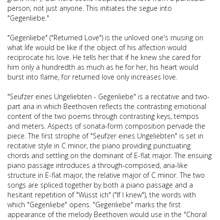
person, not just anyone. This initiates the segue into
"Gegenliebe."
"Gegenliebe" ("Returned Love") is the unloved one's musing on
what life would be like if the object of his affection would
reciprocate his love. He tells her that if he knew she cared for
him only a hundredth as much as he for her, his heart would
burst into flame, for returned love only increases love.
"Seufzer eines Ungeliebten - Gegenliebe" is a recitative and two-
part aria in which Beethoven reflects the contrasting emotional
content of the two poems through contrasting keys, tempos
and meters. Aspects of sonata-form composition pervade the
piece. The first strophe of "Seufzer eines Ungeliebten" is set in
recitative style in C minor, the piano providing punctuating
chords and settling on the dominant of E-flat major. The ensuing
piano passage introduces a through-composed, aria-like
structure in E-flat major, the relative major of C minor. The two
songs are spliced together by both a piano passage and a
hesitant repetition of "Wüsst ich" ("If I knew"), the words with
which "Gegenliebe" opens. "Gegenliebe" marks the first
appearance of the melody Beethoven would use in the "Choral