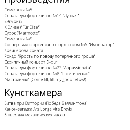
Симфония №5
Соната для фортепиано №14 "Лунная"
«Эгмонт»
К Элизе ("Für Elise")
Сурок ("Marmotte")
Симфония №9
Концерт для фортепиано с оркестром №5 "Император"
Крейцерова соната
Рондо "Ярость по поводу потерянного гроша"
Скрипичный концерт D-dur
Соната для фортепиано №23 "Appassionata"
Соната для фортепиано №8 "Патетическая"
"Застольная" (Come fill, fill, my good fellow!)
Кунсткамера
Битва при Виттории (Победа Веллингтона)
Канон-загадка Ars Longa Vita Brevis
5 пьес для механических часов