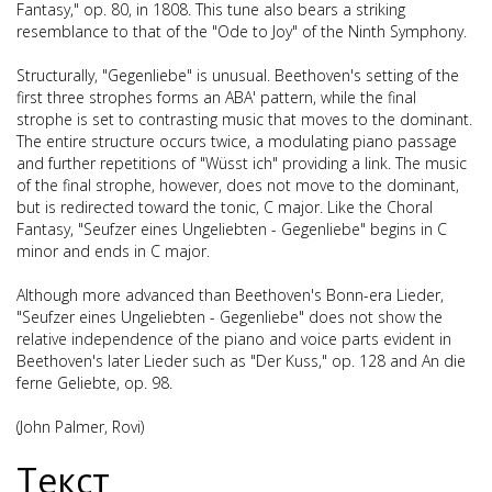
Fantasy," op. 80, in 1808. This tune also bears a striking
resemblance to that of the "Ode to Joy" of the Ninth Symphony.
Structurally, "Gegenliebe" is unusual. Beethoven's setting of the
first three strophes forms an ABA' pattern, while the final
strophe is set to contrasting music that moves to the dominant.
The entire structure occurs twice, a modulating piano passage
and further repetitions of "Wüsst ich" providing a link. The music
of the final strophe, however, does not move to the dominant,
but is redirected toward the tonic, C major. Like the Choral
Fantasy, "Seufzer eines Ungeliebten - Gegenliebe" begins in C
minor and ends in C major.
Although more advanced than Beethoven's Bonn-era Lieder,
"Seufzer eines Ungeliebten - Gegenliebe" does not show the
relative independence of the piano and voice parts evident in
Beethoven's later Lieder such as "Der Kuss," op. 128 and An die
ferne Geliebte, op. 98.
(John Palmer, Rovi)
Текст