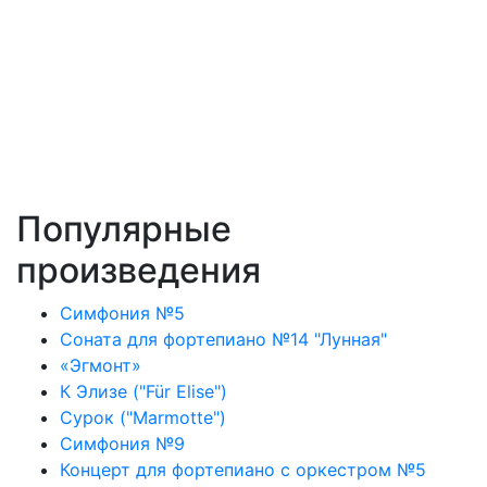
Популярные
произведения
Симфония №5
Соната для фортепиано №14 "Лунная"
«Эгмонт»
К Элизе ("Für Elise")
Сурок ("Marmotte")
Симфония №9
Концерт для фортепиано с оркестром №5