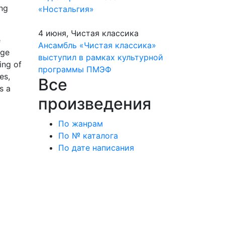
ing
«Ностальгия»
4 июня, Чистая классика
e
Ансамбль «Чистая классика»
nge
выступил в рамках культурной
ing of
программы ПМЭФ
es,
Все
s a
произведения
По жанрам
По № каталога
По дате написания