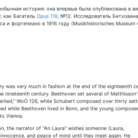
 необычная история: она впервые была опубликована в в
у, как Багатель
Opus 119
, №12. Исследователь Бетховен
а и фортепиано в 1916 году (Musikhistorisches Museum 
ry was very much in fashion at the end of the eighteenth c
e nineteenth century. Beethoven set several of Matthisson'
pferlied," WoO 126, while Schubert composed over thirty sett
hed while Beethoven lived in Bonn, and the young compose
to Vienna.
on, the narrator of "An Laura" wishes someone (Laura,
 innocence, and peace of mind until they meet again. He