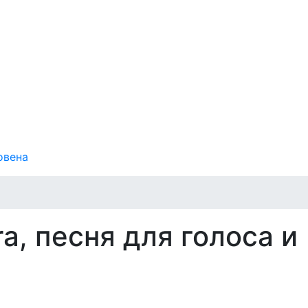
овена
a, песня для голоса и