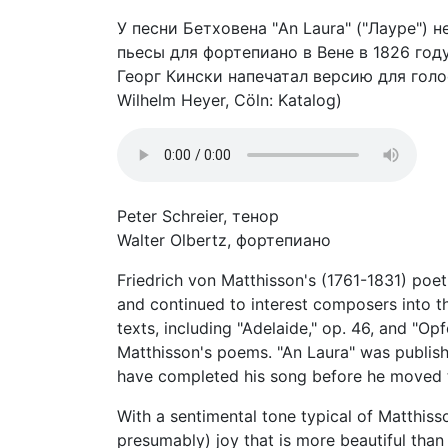
У песни Бетховена "An Laura" ("Лауре")
пьесы для фортепиано в Вене в 1826 год
Георг Кински напечатал версию для голос
Wilhelm Heyer, Cöln: Katalog)
Peter Schreier, тенор
Walter Olbertz, фортепиано
Friedrich von Matthisson's (1761-1831) poet
and continued to interest composers into th
texts, including "Adelaide," op. 46, and "O
Matthisson's poems. "An Laura" was publis
have completed his song before he moved 
With a sentimental tone typical of Matthiss
presumably) joy that is more beautiful than