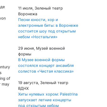
иде
11 июля, Зеленый театр
а
Воронежа
von
Песни юности, хор и
электронные биты: в Воронеже
состоится шоу под открытым
небом «Ностальгия»
29 июня, Музей военной
формы
В Музее военной формы
состоялся концерт ансамбля
entury
солистов «Чистая классика»
s
ing of
19 августа, Зеленый театр
r may
ВДНХ
Хиты нулевых хором: Palestrina
запускает летние концерты
под открытым небом