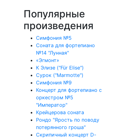
Популярные
произведения
Симфония №5
Соната для фортепиано
№14 "Лунная"
«Эгмонт»
К Элизе ("Für Elise")
Сурок ("Marmotte")
Симфония №9
Концерт для фортепиано с
оркестром №5
"Император"
Крейцерова соната
Рондо "Ярость по поводу
потерянного гроша"
Скрипичный концерт D-