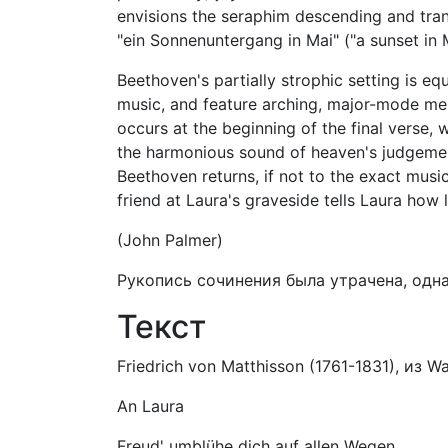
envisions the seraphim descending and tran
"ein Sonnenuntergang in Mai" ("a sunset in 
Beethoven's partially strophic setting is eq
music, and feature arching, major-mode me
occurs at the beginning of the final verse, w
the harmonious sound of heaven's judgement, 
Beethoven returns, if not to the exact music
friend at Laura's graveside tells Laura how 
(John Palmer)
Рукопись сочинения была утрачена, одн
Текст
Friedrich von Matthisson (1761-1831), из W
An Laura
Freud' umblühe dich auf allen Wegen,