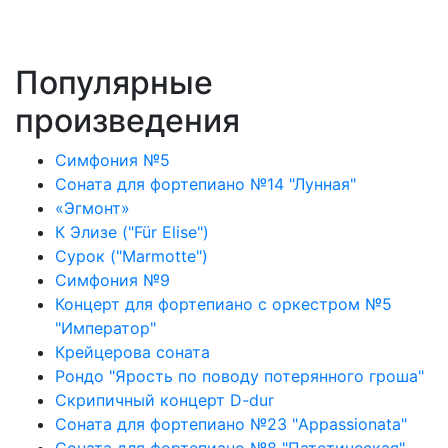
Популярные
произведения
Симфония №5
Соната для фортепиано №14 "Лунная"
«Эгмонт»
К Элизе ("Für Elise")
Сурок ("Marmotte")
Симфония №9
Концерт для фортепиано с оркестром №5
"Император"
Крейцерова соната
Рондо "Ярость по поводу потерянного гроша"
Скрипичный концерт D-dur
Соната для фортепиано №23 "Appassionata"