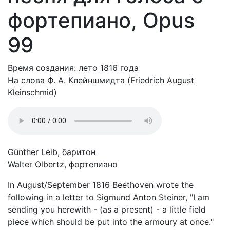
фортепиано, Opus
99
Время создания: лето 1816 года
На слова Ф. А. Клейншмидта (Friedrich August
Kleinschmid)
Günther Leib, баритон
Walter Olbertz, фортепиано
In August/September 1816 Beethoven wrote the
following in a letter to Sigmund Anton Steiner, "I am
sending you herewith - (as a present) - a little field
piece which should be put into the armoury at once."