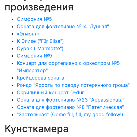
произведения
Симфония №5
Соната для фортепиано №14 "Лунная"
«Эгмонт»
К Элизе ("Für Elise")
Сурок ("Marmotte")
Симфония №9
Концерт для фортепиано с оркестром №5
"Император"
Крейцерова соната
Рондо "Ярость по поводу потерянного гроша"
Скрипичный концерт D-dur
Соната для фортепиано №23 "Appassionata"
Соната для фортепиано №8 "Патетическая"
"Застольная" (Come fill, fill, my good fellow!)
Кунсткамера