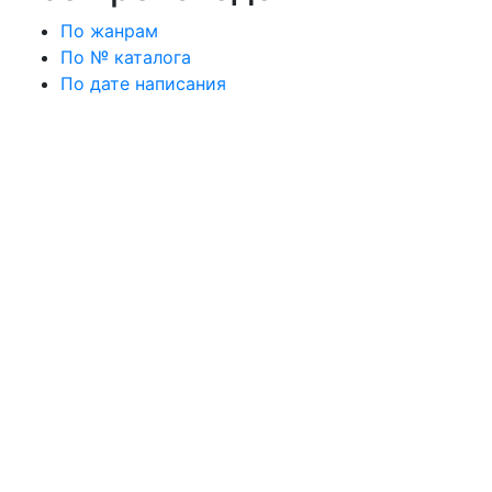
По жанрам
По № каталога
По дате написания