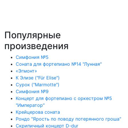
Популярные
произведения
Симфония №5
Соната для фортепиано №14 "Лунная"
«Эгмонт»
К Элизе ("Für Elise")
Сурок ("Marmotte")
Симфония №9
Концерт для фортепиано с оркестром №5
"Император"
Крейцерова соната
Рондо "Ярость по поводу потерянного гроша"
Скрипичный концерт D-dur