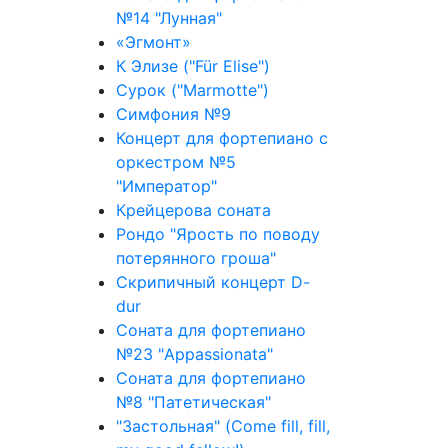
№14 "Лунная"
«Эгмонт»
К Элизе ("Für Elise")
Сурок ("Marmotte")
Симфония №9
Концерт для фортепиано с
оркестром №5
"Император"
Крейцерова соната
Рондо "Ярость по поводу
потерянного гроша"
Скрипичный концерт D-
dur
Соната для фортепиано
№23 "Appassionata"
Соната для фортепиано
№8 "Патетическая"
"Застольная" (Come fill, fill,