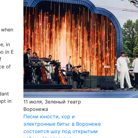
e when
e, in
no in E
f
ce of
dant
pt in
11 июля, Зеленый театр
Воронежа
Песни юности, хор и
электронные биты: в Воронеже
состоится шоу под открытым