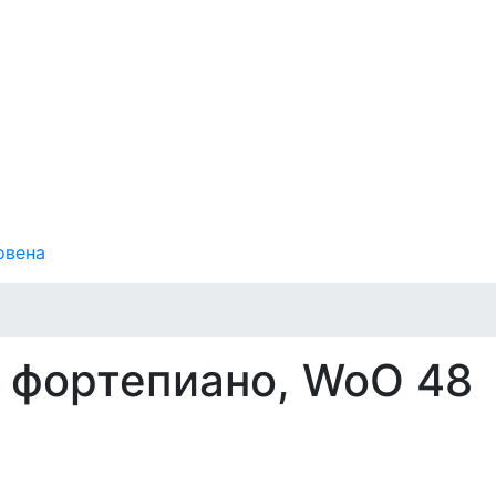
овена
я фортепиано, WoO 48