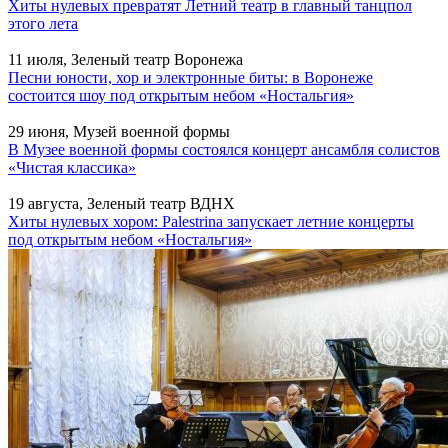
Хиты нулевых превратят Летний театр в главный танцпол
этого лета
11 июля, Зеленый театр Воронежа
Песни юности, хор и электронные биты: в Воронеже
состоится шоу под открытым небом «Ностальгия»
29 июня, Музей военной формы
В Музее военной формы состоялся концерт ансамбля солистов
«Чистая классика»
19 августа, Зеленый театр ВДНХ
Хиты нулевых хором: Palestrina запускает летние концерты
под открытым небом «Ностальгия»