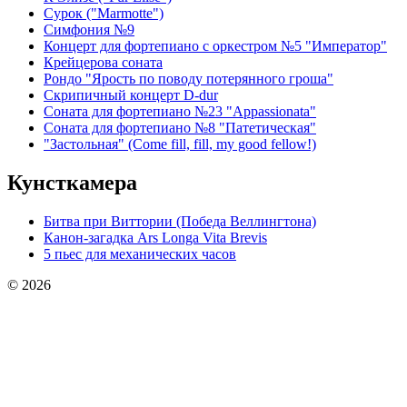
Сурок ("Marmotte")
Симфония №9
Концерт для фортепиано с оркестром №5 "Император"
Крейцерова соната
Рондо "Ярость по поводу потерянного гроша"
Скрипичный концерт D-dur
Соната для фортепиано №23 "Appassionata"
Соната для фортепиано №8 "Патетическая"
"Застольная" (Come fill, fill, my good fellow!)
Кунсткамера
Битва при Виттории (Победа Веллингтона)
Канон-загадка Ars Longa Vita Brevis
5 пьес для механических часов
© 2026