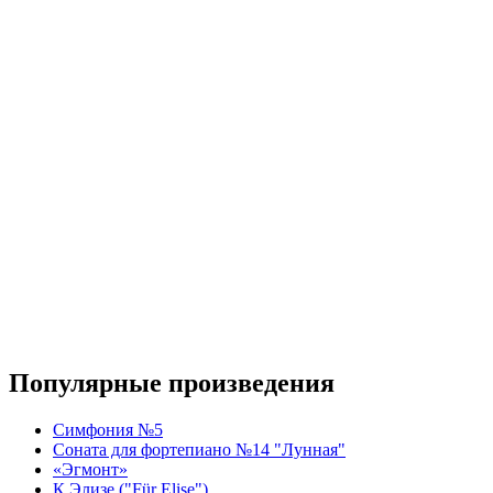
Популярные произведения
Симфония №5
Соната для фортепиано №14 "Лунная"
«Эгмонт»
К Элизе ("Für Elise")